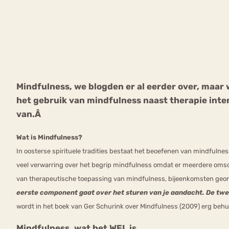
VEEL GEZOCHTE TERMEN
Mindfulness, we blogden er al eerder over, maar 
Eetstoorni
Boulimia Nervosa
het gebruik van mindfulness naast therapie inter
Orthorexia
Afvallen
Angst
van.Â
Wat is Mindfulness?
In oosterse spirituele tradities bestaat het beoefenen van mindfulne
veel verwarring over het begrip mindfulness omdat er meerdere omsch
van therapeutische toepassing van mindfulness, bijeenkomsten geor
eerste component gaat over het sturen van je aandacht. De twee
wordt in het boek van Ger Schurink over Mindfulness (2009) erg beh
Mindfulness, wat het WEL is.