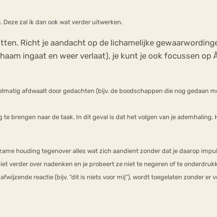
 Deze zal ik dan ook wat verder uitwerken.
ten. Richt je aandacht op de lichamelijke gewaarwordingen 
chaam ingaat en weer verlaat), je kunt je ook focussen op
elmatig afdwaalt door gedachten (bijv. de boodschappen die nog gedaan moet
 te brengen naar de taak. In dit geval is dat het volgen van je ademhaling. 
kzame houding tegenover alles wat zich aandient zonder dat je daarop impuls
iet verder over nadenken en je probeert ze niet te negeren of te onderdruk
wijzende reactie (bijv. “dit is niets voor mij”), wordt toegelaten zonder er v