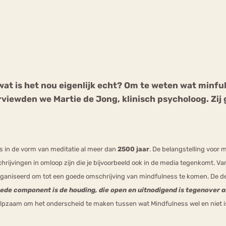
Chat
Forum
wat is het nou eigenlijk echt? Om te weten wat minful
s
Anorexia Nervosa
Eetbuien
Pi
viewden we Martie de Jong, klinisch psycholoog. Zij g
ss in de vorm van meditatie al meer dan
2500 jaar
. De belangstelling voor 
rijvingen in omloop zijn die je bijvoorbeeld ook in de media tegenkomt. 
ganiseerd om tot een goede omschrijving van mindfulness te komen. De d
de component is de houding, die open en uitnodigend is tegenover all
ulpzaam om het onderscheid te maken tussen wat Mindfulness wel en niet i