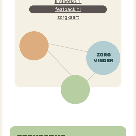
firsteetkit.nl
featback.nl
zorgkaart