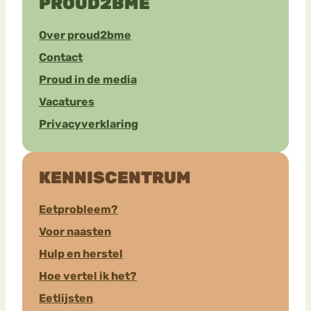
PROUD2BME
Over proud2bme
Contact
Proud in de media
Vacatures
Privacyverklaring
KENNISCENTRUM
Eetprobleem?
Voor naasten
Hulp en herstel
Hoe vertel ik het?
Eetlijsten