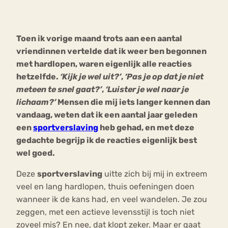
Bouli
Chat
Toen ik vorige maand trots aan een aantal
mia
Eetstoornis
Anorexia Nervosa
vriendinnen vertelde dat ik weer ben begonnen
Nerv
met hardlopen, waren eigenlijk alle reacties
osa
Forum
hetzelfde.
‘Kijk je wel uit?’
,
‘Pas je op dat je niet
Eetbuien
Piekeren
Sport
Trauma
meteen te snel gaat?’
,
‘Luister je wel naar je
Orthorexia
Afvallen
Angst
lichaam?’
Mensen die mij iets langer kennen dan
vandaag, weten dat ik een aantal jaar geleden
een
sportverslaving
heb gehad, en met deze
gedachte begrijp ik de reacties eigenlijk best
wel goed.
Deze
sportverslaving
uitte zich bij mij in extreem
veel en lang hardlopen, thuis oefeningen doen
wanneer ik de kans had, en veel wandelen. Je zou
zeggen, met een actieve levensstijl is toch niet
zoveel mis? En nee, dat klopt zeker. Maar er gaat