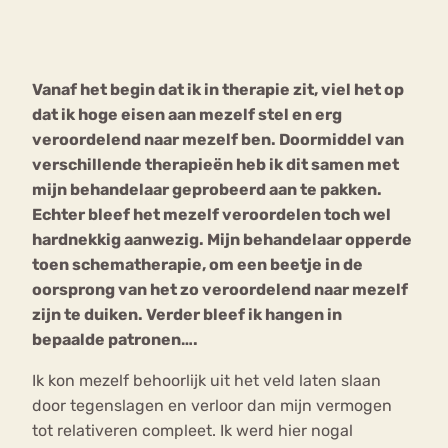
Bouli
Chat
mia
Vanaf het begin dat ik in therapie zit, viel het op
Eetstoornis
Anorexia Nervosa
Nerv
dat ik hoge eisen aan mezelf stel en erg
osa
Forum
veroordelend naar mezelf ben. Doormiddel van
verschillende therapieën heb ik dit samen met
Eetbuien
Piekeren
Sport
Trauma
mijn behandelaar geprobeerd aan te pakken.
Orthorexia
Afvallen
Angst
Echter bleef het mezelf veroordelen toch wel
hardnekkig aanwezig. Mijn behandelaar opperde
toen schematherapie, om een beetje in de
oorsprong van het zo veroordelend naar mezelf
zijn te duiken. Verder bleef ik hangen in
bepaalde patronen….
Ik kon mezelf behoorlijk uit het veld laten slaan
door tegenslagen en verloor dan mijn vermogen
tot relativeren compleet. Ik werd hier nogal