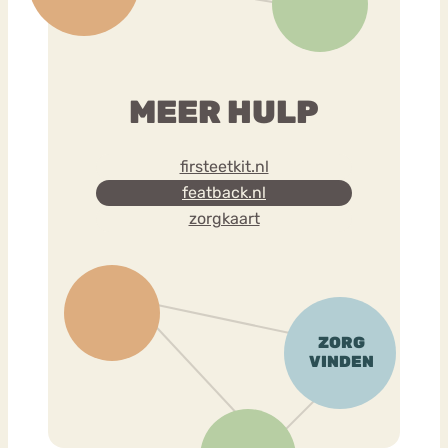
MEER HULP
firsteetkit.nl
featback.nl
zorgkaart