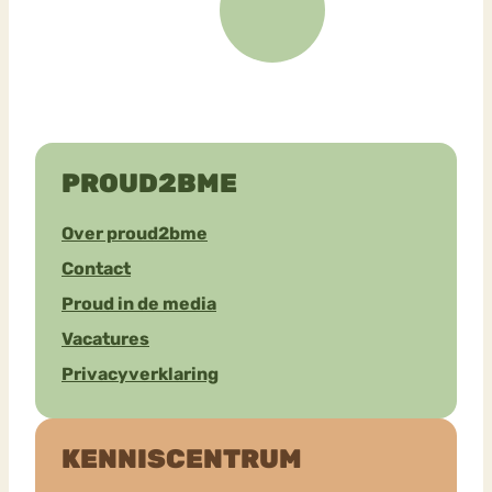
PROUD2BME
Over proud2bme
Contact
Proud in de media
Vacatures
Privacyverklaring
KENNISCENTRUM