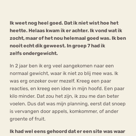
Bouli
Chat
Ik weet nog heel goed. Dat ik niet wist hoe het
mia
Eetstoornis
Anorexia Nervosa
heette. Helaas kwam ik er achter. Ik vond wat ik
Nerv
zocht, maar of het nou helemaal goed was. Ik ben
osa
Forum
nooit echt dik geweest. In groep 7 had ik
Eetbuien
Piekeren
Sport
Trauma
zelfs ondergewicht.
Orthorexia
Afvallen
Angst
In 2 jaar ben ik erg veel aangekomen naar een
normaal gewicht, waar ik niet zo blij mee was. Ik
was erg onzeker over mezelf. Kreeg een paar
reacties, en kreeg een idee in mijn hoofd. Een paar
kilo minder. Dat zou het zijn, ik zou me dan beter
voelen. Dus dat was mijn planning, eerst dat snoep
is vervangen door appels, komkommer, of ander
groente of fruit.
Ik had wel eens gehoord dat er een site was waar