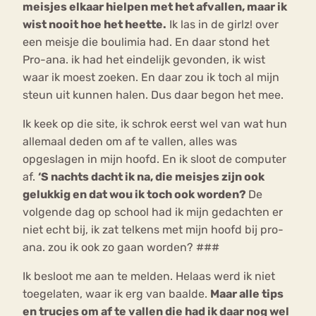
meisjes elkaar hielpen met het afvallen, maar ik
wist nooit hoe het heette.
Ik las in de girlz! over
een meisje die boulimia had. En daar stond het
Pro-ana. ik had het eindelijk gevonden, ik wist
waar ik moest zoeken. En daar zou ik toch al mijn
steun uit kunnen halen. Dus daar begon het mee.
Ik keek op die site, ik schrok eerst wel van wat hun
allemaal deden om af te vallen, alles was
opgeslagen in mijn hoofd. En ik sloot de computer
af.
‘S nachts dacht ik na, die meisjes zijn ook
gelukkig en dat wou ik toch ook worden?
De
volgende dag op school had ik mijn gedachten er
niet echt bij, ik zat telkens met mijn hoofd bij pro-
ana. zou ik ook zo gaan worden? ###
Ik besloot me aan te melden. Helaas werd ik niet
toegelaten, waar ik erg van baalde.
Maar alle tips
en trucjes om af te vallen die had ik daar nog wel