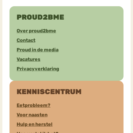
PROUD2BME
Over proud2bme
Contact
Proud in de media
Vacatures
Privacyverklaring
KENNISCENTRUM
Eetprobleem?
Voor naasten
Hulp en herstel