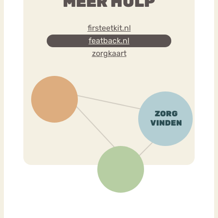
MEER HULP
firsteetkit.nl
featback.nl
zorgkaart