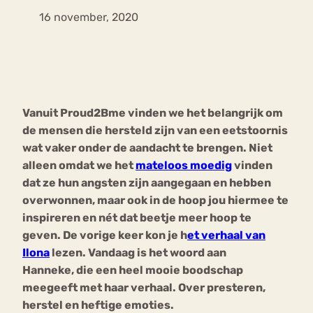
16 november, 2020
Bouli
Chat
mia
Eetstoornis
Anorexia Nervosa
Nerv
osa
Forum
Vanuit Proud2Bme vinden we het belangrijk om
Eetbuien
Piekeren
Sport
Trauma
de mensen die hersteld zijn van een eetstoornis
Orthorexia
Afvallen
Angst
wat vaker onder de aandacht te brengen. Niet
alleen omdat we het
mateloos moedig
vinden
dat ze hun angsten zijn aangegaan en hebben
overwonnen, maar ook in de hoop jou hiermee te
inspireren en nét dat beetje meer hoop te
geven. De vorige keer kon je h
et verhaal van
Ilona
lezen. Vandaag is het woord aan
Hanneke, die een heel mooie boodschap
meegeeft met haar verhaal. Over presteren,
herstel en heftige emoties.