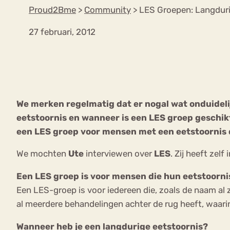
Proud2Bme
>
Community
>
LES Groepen: Langduri
27 februari, 2012
VEEL GEZOCHTE TERMEN
Eetstoorni
Boulimia Nervosa
We merken regelmatig dat er nogal wat onduideli
Orthorexia
Afvallen
Angst
eetstoornis en wanneer is een LES groep geschikt
een LES groep voor mensen met een eetstoornis 
We mochten
Ute
interviewen over
LES
. Zij heeft zel
Een LES groep is voor mensen die hun eetstoorni
Een LES-groep is voor iedereen die, zoals de naam al 
al meerdere behandelingen achter de rug heeft, waarin 
Wanneer heb je een langdurige eetstoornis?