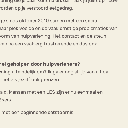
ning die je daar kunt halen, dan raak je juist opnieuw
 worden op je verstoord eetgedrag.
dige sinds oktober 2010 samen met een socio-
haar plek voelde en de vaak ernstige problematiek van
vorm van hulpverlening. Het contact en de steun
even na een vaak erg frustrerende en dus ook
snel geholpen door hulpverleners?
ing uiteindelijk om? Ik ga er nog altijd van uit dat
 net als jezelf ook grenzen.
aald. Mensen met een LES zijn er nu eenmaal en
Ssers.
en met een beginnende eetstoornis!