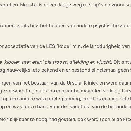
t spreken. Meestal is er een lange weg met up´s en vooral v
e komen, zoals bijv. het hebben van andere psychische ziekt
or acceptatie van de LES ´koos´ m.n. de langdurigheid van
 ´klooien met eten´ als troost, afleiding en vlucht.
Dit ontw
nog nauwelijks iets bekend en er bestond al helemaal geen 
ngen van het bestaan van de Ursula-Kliniek en werd daar n
 verwachting dat ik na een aantal maanden volledig herstel
 op een andere wijze met spanning, emoties en mijn hele 
ing en was oh zo bang voor de ´sancties´ van de behandela
n blijkbaar te hoog had gesteld, ook werd toen al de kree