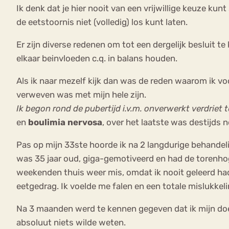
Ik denk dat je hier nooit van een vrijwillige keuze kun
de eetstoornis niet (volledig) los kunt laten.
Er zijn diverse redenen om tot een dergelijk besluit t
elkaar beinvloeden c.q. in balans houden.
Als ik naar mezelf kijk dan was de reden waarom ik vo
verweven was met mijn hele zijn.
Ik begon rond de pubertijd i.v.m. onverwerkt verdriet te
en
boulimia nervosa
, over het laatste was destijds 
Pas op mijn 33ste hoorde ik na 2 langdurige behandeli
was 35 jaar oud, giga-gemotiveerd en had de torenhoge
weekenden thuis weer mis, omdat ik nooit geleerd had
eetgedrag. Ik voelde me falen en een totale mislukkel
Na 3 maanden werd te kennen gegeven dat ik mijn doele
absoluut niets wilde weten.