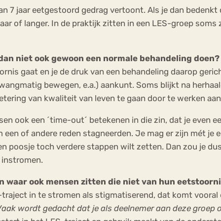
n 7 jaar eetgestoord gedrag vertoont. Als je dan bedenkt 
jaar of langer. In de praktijk zitten in een LES-groep soms 
dan niet ook gewoon een normale behandeling doen?
toornis gaat en je de druk van een behandeling daarop geri
angmatig bewegen, e.a.) aankunt. Soms blijkt na herhaald
betering van kwaliteit van leven te gaan door te werken aan
ook een ´time-out´ betekenen in die zin, dat je even e
 een of andere reden stagneerden. Je mag er zijn mét je e
en poosje toch verdere stappen wilt zetten. Dan zou je du
 instromen.
n waar ook mensen zitten die niet van hun eetstoorni
aject in te stromen als stigmatiserend, dat komt vooral d
Vaak wordt gedacht dat je als deelnemer aan deze groep 