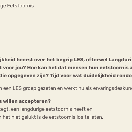
Chat
ge Eetstoornis
Forum
s
Anorexia Nervosa
Eetbuien
Pi
jkheid heerst over het begrip LES, ofterwel Langduri
 voor jou? Hoe kan het dat mensen hun eetstoornis ac
die opgegeven zijn?
Tijd voor wat duidelijkheid rond
f in een LES groep gezeten en werkt nu als ervaringsdeskun
s willen accepteren?
zegt, een langdurige eetstoornis heeft en
het niet gelukt is de eetstoornis los te laten.