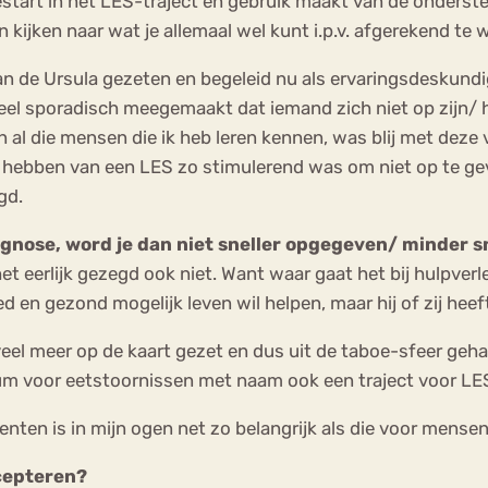
start in het LES-traject en gebruik maakt van de ondersteu
n kijken naar wat je allemaal wel kunt i.p.v. afgerekend te
van de Ursula gezeten en begeleid nu als ervaringsdeskun
 heel sporadisch meegemaakt dat iemand zich niet op zijn/ 
al die mensen die ik heb leren kennen, was blij met deze 
het hebben van een LES zo stimulerend was om niet op te g
gd.
diagnose, word je dan niet sneller opgegeven/ minder 
et eerlijk gezegd ook niet. Want waar gaat het bij hulpverlen
d en gezond mogelijk leven wil helpen, maar hij of zij heeft
veel meer op de kaart gezet en dus uit de taboe-sfeer geh
rum voor eetstoornissen met naam ook een traject voor LE
ienten is in mijn ogen net zo belangrijk als die voor mens
cepteren?