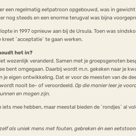
ar weer een regelmatig eetpatroon opgebouwd, was in gewi
n er nog steeds en een enorme terugval was bijna voorge
n klopte in 1997 opnieuw aan bij de Ursula. Toen was sinds
e kreet ´acceptatie´ te gaan werken.
houdt het in?
 niet wezenlijk veranderd. Samen met je groepsgenoten besp
 mee bent omgegaan. Daarbij wordt m.n. gekeken naar je kwa
 in je eigen ontwikkeling. Dat er voor de meesten van de d
n wordt nooit be- of veroordeeld.
Op die manier leer je voora
 kunnen en mogen zijn.
 iets mee hebben, maar meestal bieden de ´rondjes´ al vol
zelf als uniek mens met fouten, gebreken én een eetstoon