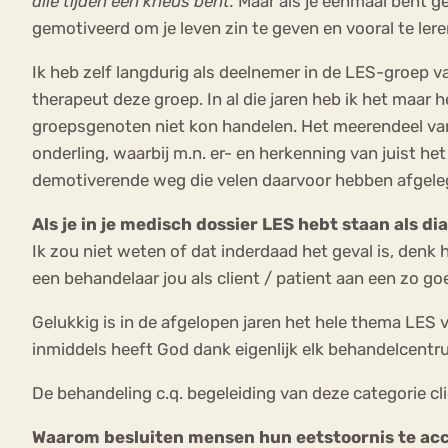
alle tijden een kneus bent.
Maar als je eenmaal bent ge
gemotiveerd om je leven zin te geven en vooral te lere
Ik heb zelf langdurig als deelnemer in de LES-groep 
therapeut deze groep. In al die jaren heb ik het maar
groepsgenoten niet kon handelen. Het meerendeel van 
onderling, waarbij m.n. er- en herkenning van juist 
demotiverende weg die velen daarvoor hebben afgele
Als je in je medisch dossier LES hebt staan als 
Ik zou niet weten of dat inderdaad het geval is, denk h
een behandelaar jou als client / patient aan een zo goe
Gelukkig is in de afgelopen jaren het hele thema LES 
inmiddels heeft God dank eigenlijk elk behandelcent
De behandeling c.q. begeleiding van deze categorie cl
Waarom besluiten mensen hun eetstoornis te ac