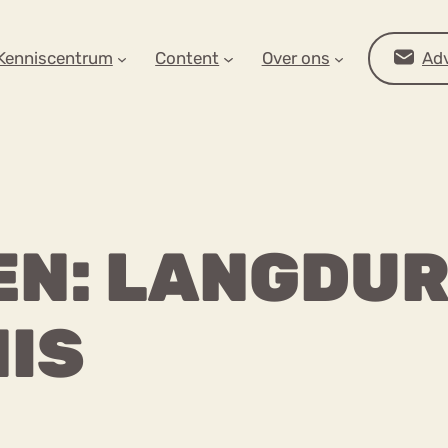
AR OP ZOEK?
Kenniscentrum
Content
Over ons
Adv
EN: LANGDUR
IS
Advies