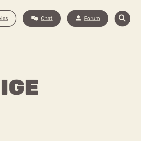
ies
Chat
Forum
IGE