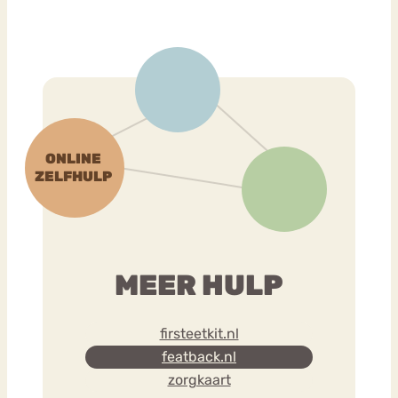
MEER HULP
firsteetkit.nl
featback.nl
zorgkaart