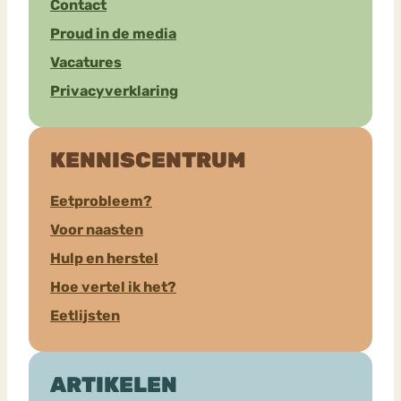
Contact
Proud in de media
Vacatures
Privacyverklaring
KENNISCENTRUM
Eetprobleem?
Voor naasten
Hulp en herstel
Hoe vertel ik het?
Eetlijsten
ARTIKELEN