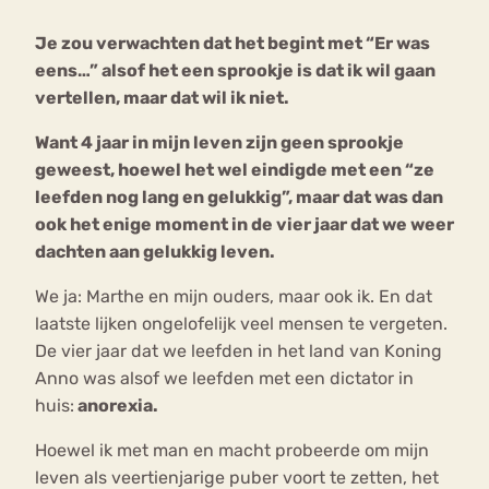
Je zou verwachten dat het begint met “Er was
Bouli
eens…” alsof het een sprookje is dat ik wil gaan
Chat
mia
vertellen, maar dat wil ik niet.
Eetstoornis
Anorexia Nervosa
Nerv
Want 4 jaar in mijn leven zijn geen sprookje
osa
Forum
geweest, hoewel het wel eindigde met een “ze
Eetbuien
Piekeren
Sport
Trauma
leefden nog lang en gelukkig”, maar dat was dan
Orthorexia
Afvallen
Angst
ook het enige moment in de vier jaar dat we weer
dachten aan gelukkig leven.
We ja: Marthe en mijn ouders, maar ook ik. En dat
laatste lijken ongelofelijk veel mensen te vergeten.
De vier jaar dat we leefden in het land van Koning
Anno was alsof we leefden met een dictator in
huis:
anorexia.
Hoewel ik met man en macht probeerde om mijn
leven als veertienjarige puber voort te zetten, het