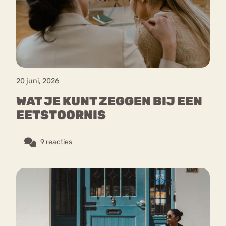
Bouli
Chat
mia
Eetstoornis
Anorexia Nervosa
Nerv
osa
Forum
20 juni, 2026
Eetbuien
Piekeren
Sport
Trauma
WAT JE KUNT ZEGGEN BIJ EEN
Orthorexia
Afvallen
Angst
EETSTOORNIS
9 reacties