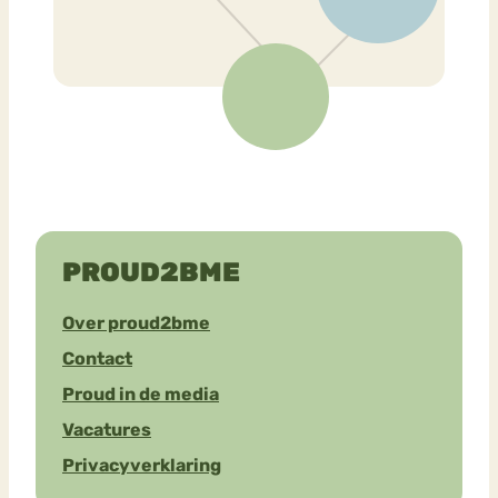
PROUD2BME
Over proud2bme
Contact
Proud in de media
Vacatures
Privacyverklaring