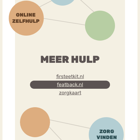
MEER HULP
firsteetkit.nl
featback.nl
zorgkaart