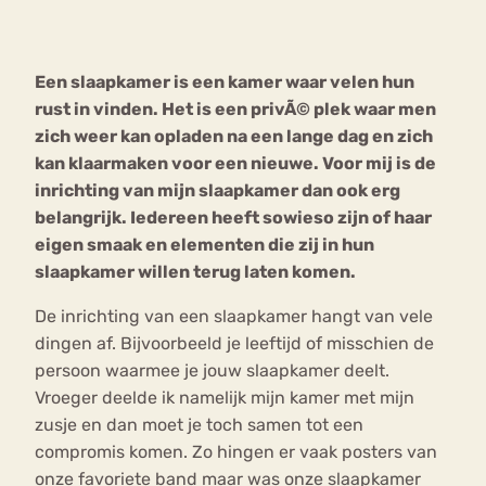
Bouli
Chat
Een slaapkamer is een kamer waar velen hun
mia
Eetstoornis
Anorexia Nervosa
rust in vinden. Het is een privÃ© plek waar men
Nerv
zich weer kan opladen na een lange dag en zich
osa
Forum
kan klaarmaken voor een nieuwe. Voor mij is de
Eetbuien
Piekeren
Sport
Trauma
inrichting van mijn slaapkamer dan ook erg
Orthorexia
Afvallen
Angst
belangrijk. Iedereen heeft sowieso zijn of haar
eigen smaak en elementen die zij in hun
slaapkamer willen terug laten komen.
De inrichting van een slaapkamer hangt van vele
dingen af. Bijvoorbeeld je leeftijd of misschien de
persoon waarmee je jouw slaapkamer deelt.
Vroeger deelde ik namelijk mijn kamer met mijn
zusje en dan moet je toch samen tot een
compromis komen. Zo hingen er vaak posters van
onze favoriete band maar was onze slaapkamer