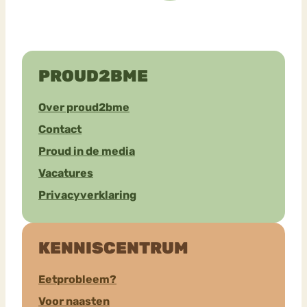
PROUD2BME
Over proud2bme
Contact
Proud in de media
Vacatures
Privacyverklaring
KENNISCENTRUM
Eetprobleem?
Voor naasten