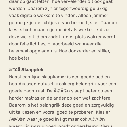
daar op gaat letten, hoe vervelender dit ook gaat
worden. Daarom zijn er tegenwoordig gelukkig
vaak digitale wekkers te vinden. Alleen jammer
genoeg zijn de lichtjes ervan behoorlijk fel. Daarom
kies ik toch maar mijn mobiel als wekker. Ik draai
deze wel altijd om zodat ik niet plots wakker wordt
door felle lichtjes, bijvoorbeeld wanneer die
helemaal opgeladen is. Hoe donkerder en stiller,
hoe beter!
â™¥Â Slaapplek
Naast een fijne slaapkamer is een goede bed en
hoofdkussen natuurlijk ook erg belangrijk voor een
goede nachtrust. De Ã©Ã©n slaapt beter op een
harder matras en de ander op een wat zachtere.
Daarom is het belangrijk deze goed en zorgvuldig
uit te kiezen en vooral goed te proberen! Kies er
Ã©Ã©n waar je goed in ligt maar ook Ã©Ã©n
waarbij jouw rug goed wordt ondersteund. Verruil