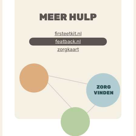
MEER HULP
firsteetkit.nl
featback.nl
zorgkaart