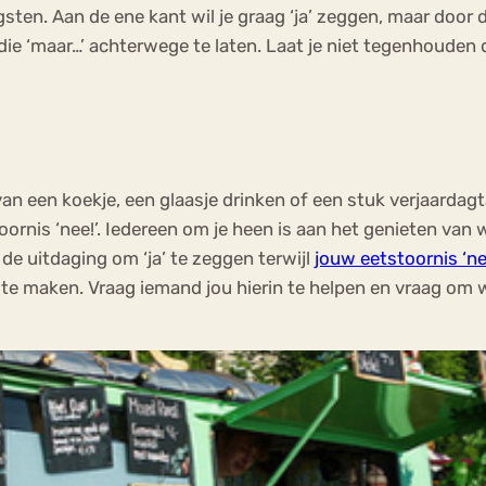
en. Aan de ene kant wil je graag ‘ja’ zeggen, maar door de
n en die ‘maar…’ achterwege te laten. Laat je niet tegenhoud
an een koekje, een glaasje drinken of een stuk verjaardagta
rnis ‘nee!’. Iedereen om je heen is aan het genieten van wa
t de uitdaging om ‘ja’ te zeggen terwijl
jouw eetstoornis ‘ne
 te maken. Vraag iemand jou hierin te helpen en vraag om wa