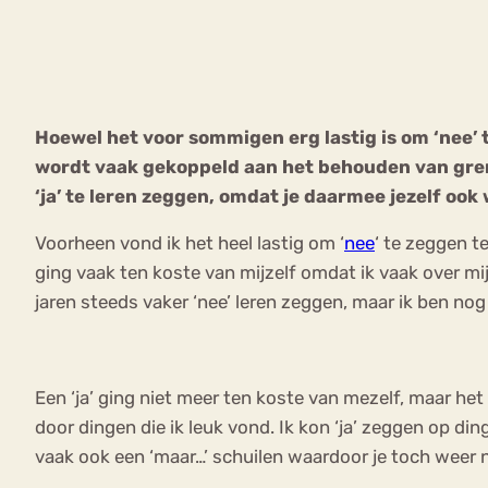
VEEL GEZOCHTE TERMEN
Hoewel het voor sommigen erg lastig is om ‘nee’ t
wordt vaak gekoppeld aan het behouden van grenze
Eetstoorni
Boulimia Nervosa
‘ja’ te leren zeggen, omdat je daarmee jezelf oo
Orthorexia
Afvallen
Angst
Voorheen vond ik het heel lastig om ‘
nee
‘ te zeggen te
ging vaak ten koste van mijzelf omdat ik vaak over mi
jaren steeds vaker ‘nee’ leren zeggen, maar ik ben nog 
Een ‘ja’ ging niet meer ten koste van mezelf, maar het
door dingen die ik leuk vond. Ik kon ‘ja’ zeggen op din
vaak ook een ‘maar…’ schuilen waardoor je toch weer ne