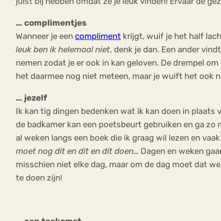
juist bij hebben omdat ze je leuk vinden! Ervaar de gez
… complimentjes
Wanneer je een
compliment
krijgt, wuif je het half l
leuk ben ik helemaal niet
, denk je dan. Een ander vindt
nemen zodat je er ook in kan geloven. De drempel om ‘j
het daarmee nog niet meteen, maar je wuift het ook ni
… jezelf
Ik kan tig dingen bedenken wat ik kan doen in plaats 
de badkamer kan een poetsbeurt gebruiken en ga zo ma
al weken langs een boek die ik graag wil lezen en vaa
moet nog dit en dit en dit doen…
Dagen en weken gaan v
misschien niet elke dag, maar om de dag moet dat wel 
te doen zijn!
… een toekomst