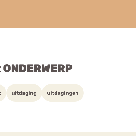
R ONDERWERP
t
uitdaging
uitdagingen