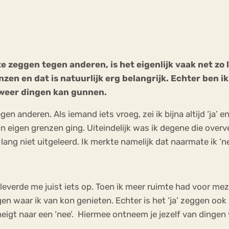
Chat
Forum
e zeggen tegen anderen, is het eigenlijk vaak net zo l
n en dat is natuurlijk erg belangrijk. Echter ben i
s
Anorexia Nervosa
Eetbuien
Pi
k weer dingen kan gunnen.
gen anderen. Als iemand iets vroeg, zei ik bijna altijd ‘ja’ e
jn eigen grenzen ging. Uiteindelijk was ik degene die overv
lang niet uitgeleerd. Ik merkte namelijk dat naarmate ik ‘n
 leverde me juist iets op. Toen ik meer ruimte had voor mez
gen waar ik van kon genieten. Echter is het ‘ja’ zeggen ook n
igt naar een ‘nee’. Hiermee ontneem je jezelf van dingen w