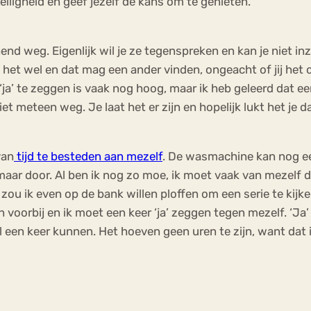
elligheid en geef jezelf de kans om te genieten.
achend weg. Eigenlijk wil je ze tegenspreken en kan je niet
 het wel en dat mag een ander vinden, ongeacht of jij het oo
a’ te zeggen is vaak nog hoog, maar ik heb geleerd dat een
et meteen weg. Je laat het er zijn en hopelijk lukt het j
van
tijd te besteden aan mezelf
. De wasmachine kan nog ee
ar door. Al ben ik nog zo moe, ik moet vaak van mezelf do
k zou ik even op de bank willen ploffen om een serie te ki
oorbij en ik moet een keer ‘ja’ zeggen tegen mezelf. ‘Ja’ t
een keer kunnen. Het hoeven geen uren te zijn, want dat is