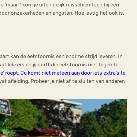
 ‘maar…’ kom je uiteindelijk misschien toch bij een
en door onzekerheden en angsten. Hoe lastig het ook is,
art kan de eetstoornis een enorme strijd leveren. In
t lekkers en jij durft die eetstoornis niet tegen te
e’ roept
.
Je komt niet meteen aan door iets extra’s te
t afleiding. Probeer je niet af te sluiten van anderen