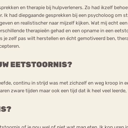
esprekken en therapie bij hulpverleners. Zo had ikzelf beh
r. Ik had diepgaande gesprekken bij een psycholoog om stuk
geven en realistischer naar mijzelf kijken. Wat mij echt e
rschillende therapieën gehad en een opname in een eetstoo
als je zelf pas wilt herstellen en écht gemotiveerd ben, th
cepteren.
OUW EETSTOORNIS?
leefde, continu in strijd was met zichzelf en weg kroop in een
n zware tijden maar ook een tijd dat ik heel veel leerde, v
IS?
 eetstoornis of je nou wel of niet wat mag eten. Ik kon uren