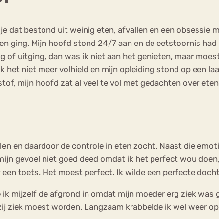
eldje dat bestond uit weinig eten, afvallen en een obsessi
en ging. Mijn hoofd stond 24/7 aan en de eetstoornis had
g of uitging, dan was ik niet aan het genieten, maar moest
t niet meer volhield en mijn opleiding stond op een laag 
rstof, mijn hoofd zat al veel te vol met gedachten over ete
en en daardoor de controle in eten zocht. Naast die emoti
 mijn gevoel niet goed deed omdat ik het perfect wou doen,
een toets. Het moest perfect. Ik wilde een perfecte dochte
 ik mijzelf de afgrond in omdat mijn moeder erg ziek was 
ij ziek moest worden. Langzaam krabbelde ik wel weer op en