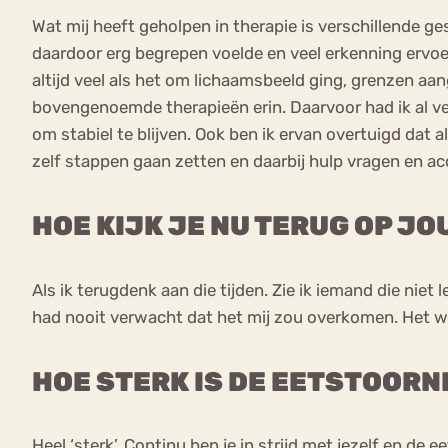
Wat mij heeft geholpen in therapie is verschillende g
daardoor erg begrepen voelde en veel erkenning ervoe
altijd veel als het om lichaamsbeeld ging, grenzen aan
bovengenoemde therapieën erin. Daarvoor had ik al ve
om stabiel te blijven. Ook ben ik ervan overtuigd dat 
zelf stappen gaan zetten en daarbij hulp vragen en ac
HOE KIJK JE NU TERUG OP J
Als ik terugdenk aan die tijden. Zie ik iemand die niet 
had nooit verwacht dat het mij zou overkomen. Het ware
HOE STERK IS DE EETSTOORN
Heel ‘sterk’. Continu ben je in strijd met jezelf en de