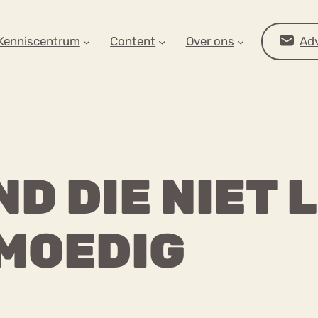
AR OP ZOEK?
Kenniscentrum
Content
Over ons
Adv
ND DIE NIET 
MOEDIG
Advies