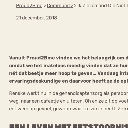
Proud2Bme
>
Community
>
Ik Zie Iemand Die Niet
21 december, 2018
VEEL GEZOCHTE TERMEN
Eetstoorni
Boulimia Nervosa
Vanuit Proud2Bme vinden we het belangrijk om de
Orthorexia
Afvallen
Angst
omdat we het mateloos moedig vinden dat ze hun
nét dat beetje meer hoop te geven… Vandaag inter
ervaringsdeskundige en daarvoor heeft ze de op
Renske werkt nu in de gehandicaptenzorg als persoonlij
weg, naar een cafeetje en uiteten. Oh en ze zit op voe
eet weer op gevoel, gewoon waar ze zin in heeft. Ze k
EEN LEVEN MET EETSTOORNI