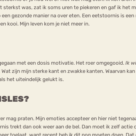
terkst was, zat ik soms uren te piekeren en gaf ik het maa
f op een gezonde manier na over eten. Een eetstoornis is een
en kooi. Mijn leven kom je niet meer in.
l gegaan met een dosis motivatie. Het roer omgegooid.
Ik w
n. Wat zijn mijn sterke kant en zwakke kanten. Waarvan ka
s het uiteindelijk gelukt is.
NSLES?
erover mag praten. Mijn emoties accepteer en hier niet teg
oornis trekt dan ook weer aan de bel. Dan moet ik zelf act
t meer toelaat, want recent heb ik dit nog moeten doen. Da