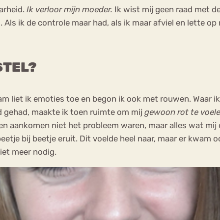
arheid.
Ik verloor mijn moeder.
Ik wist mij geen raad met de
 Als ik de controle maar had, als ik maar afviel en lette o
STEL?
m liet ik emoties toe en begon ik ook met rouwen. Waar ik i
d gehad, maakte ik toen ruimte om mij
gewoon rot te voel
 en aankomen niet het probleem waren, maar alles wat mij 
etje bij beetje eruit. Dit voelde heel naar, maar er kwam o
niet meer nodig.