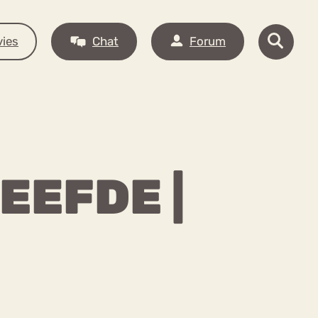
ies
Chat
Forum
LEEFDE |