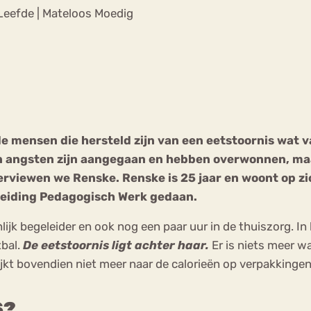
Chat
 Leefde | Mateloos Moedig
Forum
s
Anorexia Nervosa
Eetbuien
Pi
 mensen die hersteld zijn van een eetstoornis wat v
 angsten zijn aangegaan en hebben overwonnen, maar
viewen we Renske. Renske is 25 jaar en woont op zich
leiding Pedagogisch Werk gedaan.
k begeleider en ook nog een paar uur in de thuiszorg. In haa
tbal.
De eetstoornis ligt achter haar.
Er is niets meer w
ijkt bovendien niet meer naar de calorieën op verpakkingen
S?