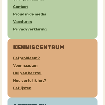
Contact
Proud in de media
Vacatures
Privacyverklaring
KENNISCENTRUM
Eetprobleem?
Voor naasten
Hulp en herstel
Hoe vertel ik het?
Eetlijsten