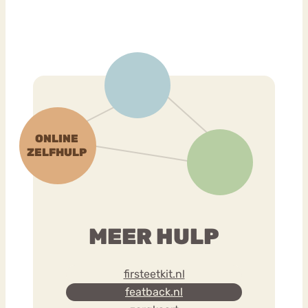
MEER HULP
firsteetkit.nl
featback.nl