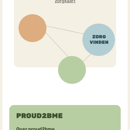
zorgkaart
PROUD2BME
Over proud2bme