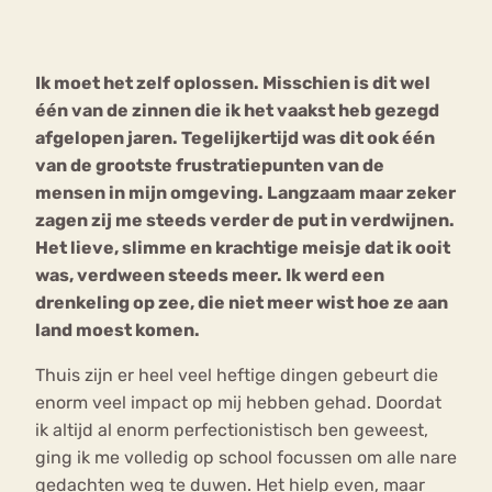
Bouli
Chat
Ik moet het zelf oplossen. Misschien is dit wel
mia
Eetstoornis
Anorexia Nervosa
één van de zinnen die ik het vaakst heb gezegd
Nerv
afgelopen jaren. Tegelijkertijd was dit ook één
osa
Forum
van de grootste frustratiepunten van de
Eetbuien
Piekeren
Sport
Trauma
mensen in mijn omgeving. Langzaam maar zeker
Orthorexia
Afvallen
Angst
zagen zij me steeds verder de put in verdwijnen.
Het lieve, slimme en krachtige meisje dat ik ooit
was, verdween steeds meer. Ik werd een
drenkeling op zee, die niet meer wist hoe ze aan
land moest komen.
Thuis zijn er heel veel heftige dingen gebeurt die
enorm veel impact op mij hebben gehad. Doordat
ik altijd al enorm perfectionistisch ben geweest,
ging ik me volledig op school focussen om alle nare
gedachten weg te duwen. Het hielp even, maar