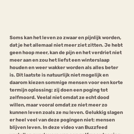
Bouli
Chat
mia
Eetstoornis
Anorexia Nervosa
Nerv
Soms kan het leven zo zwaar en pijnlijk worden,
osa
Forum
dat je het allemaal niet meer ziet zitten. Je hebt
Eetbuien
Piekeren
Sport
Trauma
geen hoop meer, kan de pijn en het verdriet niet
Orthorexia
Afvallen
Angst
meer aan en zou het liefst een winterslaap
houden en weer wakker worden als alles beter
is. Dit laatste is natuurlijk niet mogelijk en
daarom kiezen sommige mensen voor een korte
termijn oplossing: zij doen een poging tot
zelfmoord. Veelal niet omdat ze echt dood
willen, maar vooral omdat ze niet meer zo
kunnen leven zoals ze nu leven. Gelukkig slagen
er heel veel van deze pogingen niet: mensen
blijven leven. In deze video van Buzzfeed