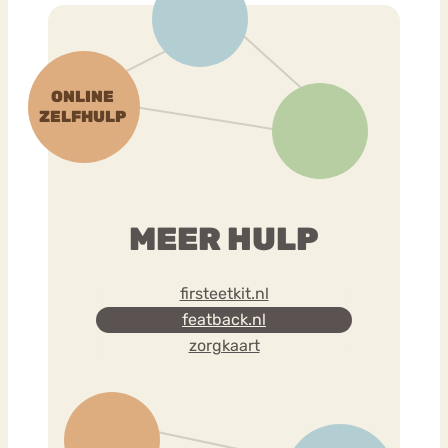
MEER HULP
firsteetkit.nl
featback.nl
zorgkaart