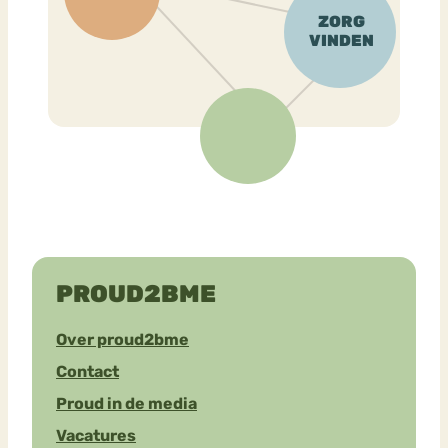
PROUD2BME
Over proud2bme
Contact
Proud in de media
Vacatures