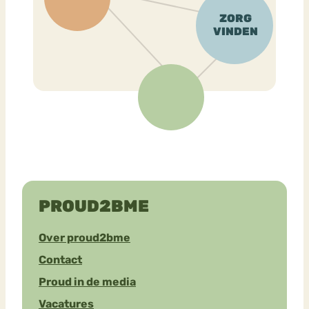
PROUD2BME
Over proud2bme
Contact
Proud in de media
Vacatures