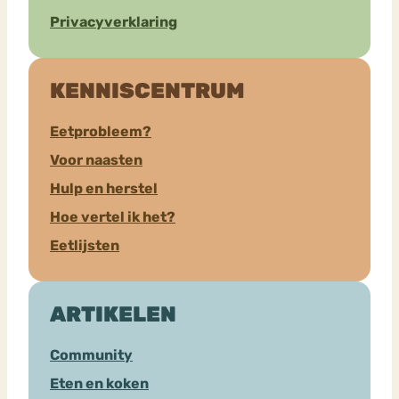
Privacyverklaring
KENNISCENTRUM
Eetprobleem?
Voor naasten
Hulp en herstel
Hoe vertel ik het?
Eetlijsten
ARTIKELEN
Community
Eten en koken