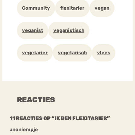
Community
flexitarier
vegan
veganist
veganistisch
vegetarier
vegetarisch
vlees
REACTIES
11 REACTIES OP “IK BEN FLEXITARIER”
anoniempje