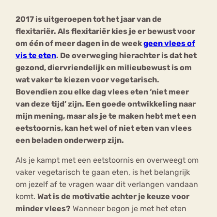
2017 is uitgeroepen tot het jaar van de
Bouli
flexitariër. Als flexitariër kies je er bewust voor
Chat
mia
om één of meer dagen in de week
geen vlees of
Eetstoornis
Anorexia Nervosa
Nerv
vis te eten
. De overweging hierachter is dat het
osa
Forum
gezond, diervriendelijk en milieubewust is om
wat vaker te kiezen voor vegetarisch.
Eetbuien
Piekeren
Sport
Trauma
Bovendien zou elke dag vlees eten ‘niet meer
Orthorexia
Afvallen
Angst
van deze tijd’ zijn. Een goede ontwikkeling naar
mijn mening, maar als je te maken hebt met een
eetstoornis, kan het wel of niet eten van vlees
een beladen onderwerp zijn.
Als je kampt met een eetstoornis en overweegt om
vaker vegetarisch te gaan eten, is het belangrijk
om jezelf af te vragen waar dit verlangen vandaan
komt.
Wat is de motivatie achter je keuze voor
minder vlees?
Wanneer begon je met het eten