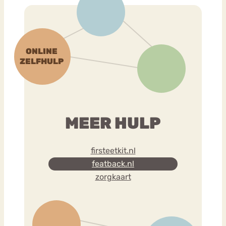
MEER HULP
firsteetkit.nl
featback.nl
zorgkaart