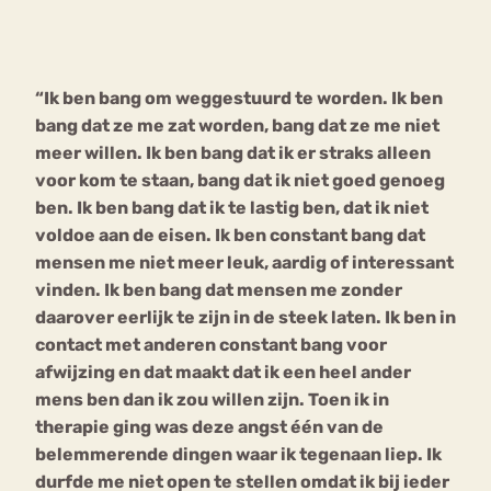
Bouli
Chat
mia
“Ik ben bang om weggestuurd te worden. Ik ben
Eetstoornis
Anorexia Nervosa
Nerv
bang dat ze me zat worden, bang dat ze me niet
osa
Forum
meer willen. Ik ben bang dat ik er straks alleen
voor kom te staan, bang dat ik niet goed genoeg
Eetbuien
Piekeren
Sport
Trauma
ben. Ik ben bang dat ik te lastig ben, dat ik niet
Orthorexia
Afvallen
Angst
voldoe aan de eisen. Ik ben constant bang dat
mensen me niet meer leuk, aardig of interessant
vinden. Ik ben bang dat mensen me zonder
daarover eerlijk te zijn in de steek laten. Ik ben in
contact met anderen constant bang voor
afwijzing en dat maakt dat ik een heel ander
mens ben dan ik zou willen zijn. Toen ik in
therapie ging was deze angst één van de
belemmerende dingen waar ik tegenaan liep. Ik
durfde me niet open te stellen omdat ik bij ieder