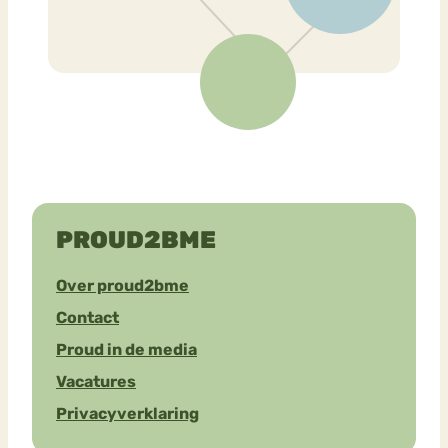
PROUD2BME
Over proud2bme
Contact
Proud in de media
Vacatures
Privacyverklaring