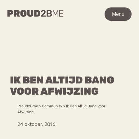
WAAR BEN JE NAAR OP
Menu
Menu
ZOEK?
Zoeken
Zoeken
Home
POPULAIRE PAGINA’S
Kenniscentrum
IK BEN ALTIJD BANG
Ga
Over proud2bme
naar
VOOR AFWIJZING
Contact
Content
de
Proud in de media
inhoud
Vacatures
Proud2Bme
>
Community
>
Ik Ben Altijd Bang Voor
Over ons
Privacyverklaring
Afwijzing
24 oktober, 2016
VEEL GEZOCHTE TERMEN
Advies