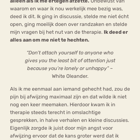
alleen als ik me ertegen afzette.
Onbewust van
waarom en waar ik nou werkelijk mee bezig was,
deed ik dit. Ik ging in discussie, stelde me niet écht
open, ging moeilijk doen over randzaken en stelde
mijn vragen bij het nut van de therapie.
Ik deed er
alles aan om me niet te hechten.
“Don’t attach yourself to anyone who
gives you the least bit of attention just
because you’re lonely or unhappy”
–
White Oleander.
Als ik me eenmaal aan iemand gehecht had, zou de
pijn bij afwijzing maximaal zijn en dat wilde ik niet
nog een keer meemaken. Hierdoor kwam ik in
therapie steeds terecht in omslachtige
gesprekken, in halve verhalen en kleine discussies.
Eigenlijk zorgde ik juist door mijn angst voor
afwijzing ervoor dat de kans groter werd dat ik