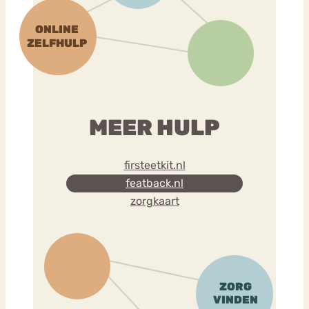
MEER HULP
firsteetkit.nl
featback.nl
zorgkaart