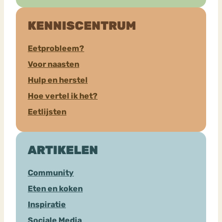
KENNISCENTRUM
Eetprobleem?
Voor naasten
Hulp en herstel
Hoe vertel ik het?
Eetlijsten
ARTIKELEN
Community
Eten en koken
Inspiratie
Sociale Media