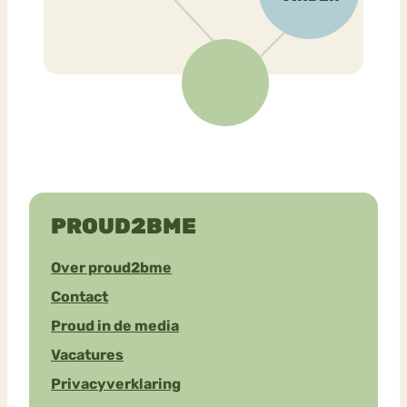
PROUD2BME
Over proud2bme
Contact
Proud in de media
Vacatures
Privacyverklaring