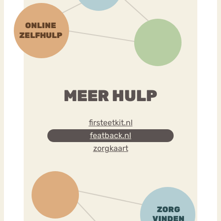
MEER HULP
firsteetkit.nl
featback.nl
zorgkaart