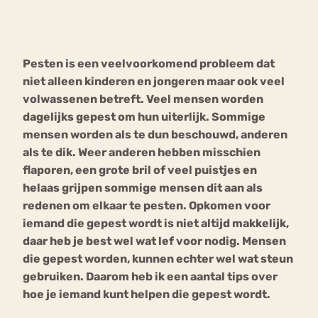
Bouli
Chat
mia
Pesten is een veelvoorkomend probleem dat
Eetstoornis
Anorexia Nervosa
Nerv
niet alleen kinderen en jongeren maar ook veel
osa
Forum
volwassenen betreft. Veel mensen worden
dagelijks gepest om hun uiterlijk. Sommige
Eetbuien
Piekeren
Sport
Trauma
mensen worden als te dun beschouwd, anderen
Orthorexia
Afvallen
Angst
als te dik. Weer anderen hebben misschien
flaporen, een grote bril of veel puistjes en
helaas grijpen sommige mensen dit aan als
redenen om elkaar te pesten. Opkomen voor
iemand die gepest wordt is niet altijd makkelijk,
daar heb je best wel wat lef voor nodig. Mensen
die gepest worden, kunnen echter wel wat steun
gebruiken. Daarom heb ik een aantal tips over
hoe je iemand kunt helpen die gepest wordt.