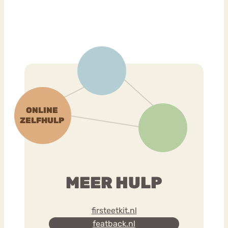
MEER HULP
firsteetkit.nl
featback.nl