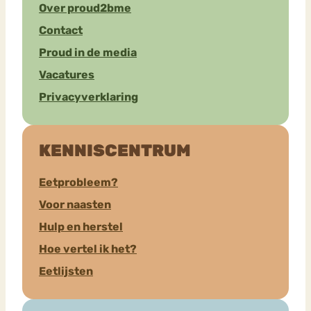
Over proud2bme
Contact
Proud in de media
Vacatures
Privacyverklaring
KENNISCENTRUM
Eetprobleem?
Voor naasten
Hulp en herstel
Hoe vertel ik het?
Eetlijsten