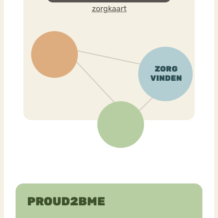
zorgkaart
PROUD2BME