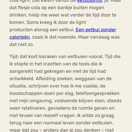
cola light. Dat kwam vanuit de
eetstoornis
, ja. Maar
dat flesje cola op een bankje buiten mogen
drinken, hielp me weer wat verder de tijd door te
komen. Soms kreeg ik door de light
producten alsnog een eetbui.
Een eetbui zonder
calorieën
, zoals ik dat noemde. Maar vandaag was
dat niet zo.
Tijd; dat kost losraken van eetbuien vooral. Tijd die
ik stopte in het inzetten van de tools die ik
aangereikt had gekregen en met de tijd had
ontwikkeld. Afleiding zoeken, weggaan van de
situatie, schrijven over hoe ik me voelde, de
boodschappen doen per dag, telefoongesprekken
met mijn omgeving, voldoende blijven eten, steeds
weer relativeren, gevoelens de ruimte geven en
niet teveel van mezelf vragen. Ik wilde zo graag
terug naar een normaal leven zonder eetbuien,
maar dat zou – anders dan je zou denken – niet