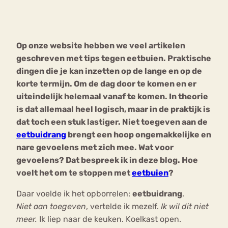
Bouli
Chat
mia
Op onze website hebben we veel artikelen
Eetstoornis
Anorexia Nervosa
Nerv
geschreven met tips tegen eetbuien. Praktische
osa
Forum
dingen die je kan inzetten op de lange en op de
korte termijn. Om de dag door te komen en er
Eetbuien
Piekeren
Sport
Trauma
uiteindelijk helemaal vanaf te komen. In theorie
Orthorexia
Afvallen
Angst
is dat allemaal heel logisch, maar in de praktijk is
dat toch een stuk lastiger. Niet toegeven aan de
eetbuidrang
brengt een hoop ongemakkelijke en
nare gevoelens met zich mee. Wat voor
gevoelens? Dat bespreek ik in deze blog. Hoe
voelt het om te stoppen met
eetbuien
?
Daar voelde ik het opborrelen:
eetbuidrang
.
Niet aan toegeven
, vertelde ik mezelf.
Ik wil dit niet
meer.
Ik liep naar de keuken. Koelkast open.