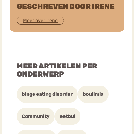
GESCHREVEN DOOR IRENE
Meer over Irene
MEER ARTIKELEN PER
ONDERWERP
binge eating disorder
boulimia
Community
eetbui