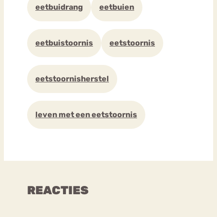
eetbuidrang
eetbuien
eetbuistoornis
eetstoornis
eetstoornisherstel
leven met een eetstoornis
REACTIES