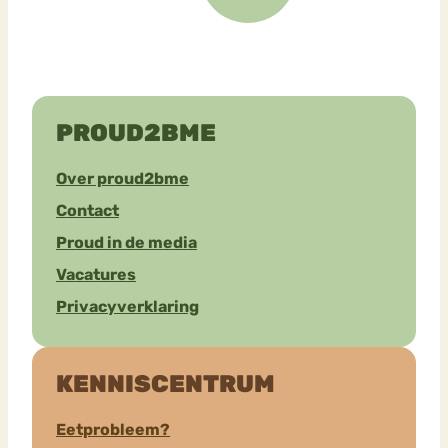
PROUD2BME
Over proud2bme
Contact
Proud in de media
Vacatures
Privacyverklaring
KENNISCENTRUM
Eetprobleem?