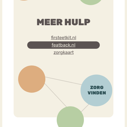
MEER HULP
firsteetkit.nl
featback.nl
zorgkaart