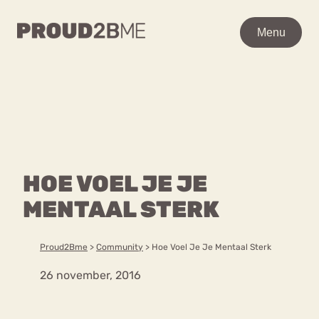
WAAR BEN JE NAAR OP
Menu
Menu
ZOEK?
Zoeken
Zoeken
Home
POPULAIRE PAGINA’S
Kenniscentrum
HOE VOEL JE JE
Ga
Over proud2bme
naar
MENTAAL STERK
Contact
Content
de
Proud in de media
inhoud
Vacatures
Proud2Bme
>
Community
>
Hoe Voel Je Je Mentaal Sterk
Over ons
Privacyverklaring
26 november, 2016
VEEL GEZOCHTE TERMEN
Advies