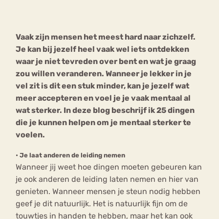
Bouli
Chat
Vaak zijn mensen het meest hard naar zichzelf.
mia
Eetstoornis
Anorexia Nervosa
Je kan bij jezelf heel vaak wel iets ontdekken
Nerv
waar je niet tevreden over bent en wat je graag
osa
Forum
zou willen veranderen. Wanneer je lekker in je
Eetbuien
Piekeren
Sport
Trauma
vel zit is dit een stuk minder, kan je jezelf wat
Orthorexia
Afvallen
Angst
meer accepteren en voel je je vaak mentaal al
wat sterker. In deze blog beschrijf ik 25 dingen
die je kunnen helpen om je mentaal sterker te
voelen.
• Je laat anderen de leiding nemen
Wanneer jij weet hoe dingen moeten gebeuren kan
je ook anderen de leiding laten nemen en hier van
genieten. Wanneer mensen je steun nodig hebben
geef je dit natuurlijk. Het is natuurlijk fijn om de
touwtjes in handen te hebben, maar het kan ook