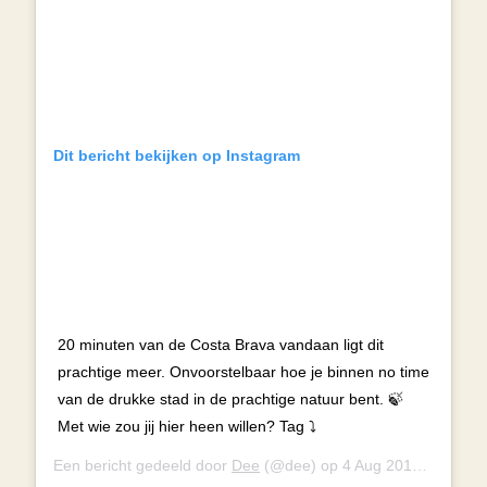
Dit bericht bekijken op Instagram
20 minuten van de Costa Brava vandaan ligt dit
prachtige meer. Onvoorstelbaar hoe je binnen no time
van de drukke stad in de prachtige natuur bent. 🍃
Met wie zou jij hier heen willen? Tag ⤵️
Een bericht gedeeld door
Dee
(@dee) op
4 Aug 2018 om 7:32 (PDT)