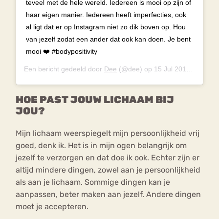
teveel met de hele wereld. Iedereen is mooi op zijn of
haar eigen manier. Iedereen heeft imperfecties, ook
al ligt dat er op Instagram niet zo dik boven op. Hou
van jezelf zodat een ander dat ook kan doen. Je bent
mooi ❤️ #bodypositivity
Een bericht gedeeld door
Dee
(@dee) op
15 Jul 2018 om 10:19 (PDT)
HOE PAST JOUW LICHAAM BIJ
JOU?
Mijn lichaam weerspiegelt mijn persoonlijkheid vrij
goed, denk ik. Het is in mijn ogen belangrijk om
jezelf te verzorgen en dat doe ik ook. Echter zijn er
altijd mindere dingen, zowel aan je persoonlijkheid
als aan je lichaam. Sommige dingen kan je
aanpassen, beter maken aan jezelf. Andere dingen
moet je accepteren.