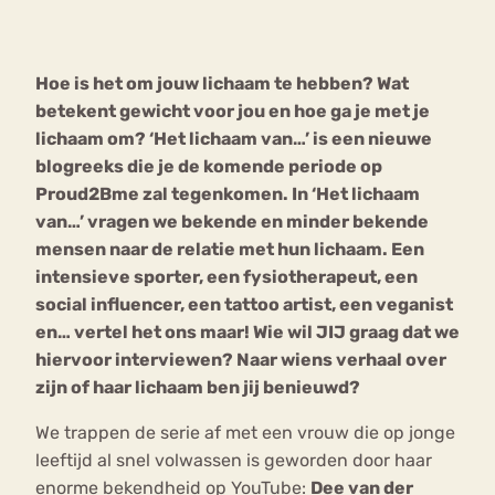
Bouli
Chat
Hoe is het om jouw lichaam te hebben? Wat
mia
Eetstoornis
Anorexia Nervosa
betekent gewicht voor jou en hoe ga je met je
Nerv
lichaam om? ‘Het lichaam van…’ is een nieuwe
osa
Forum
blogreeks die je de komende periode op
Eetbuien
Piekeren
Sport
Trauma
Proud2Bme zal tegenkomen. In ‘Het lichaam
Orthorexia
Afvallen
Angst
van…’ vragen we bekende en minder bekende
mensen naar de relatie met hun lichaam. Een
intensieve sporter, een fysiotherapeut, een
social influencer, een tattoo artist, een veganist
en… vertel het ons maar! Wie wil JIJ graag dat we
hiervoor interviewen? Naar wiens verhaal over
zijn of haar lichaam ben jij benieuwd?
We trappen de serie af met een vrouw die op jonge
leeftijd al snel volwassen is geworden door haar
enorme bekendheid op YouTube:
Dee van der