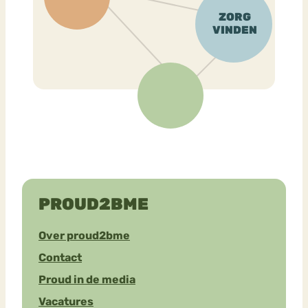
PROUD2BME
Over proud2bme
Contact
Proud in de media
Vacatures