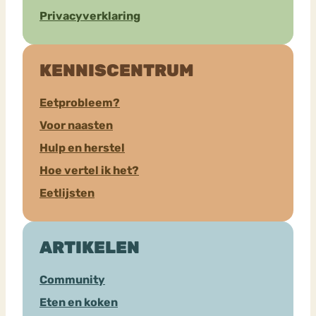
Privacyverklaring
KENNISCENTRUM
Eetprobleem?
Voor naasten
Hulp en herstel
Hoe vertel ik het?
Eetlijsten
ARTIKELEN
Community
Eten en koken