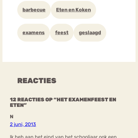
barbecue
Eten en Koken
examens
feest
geslaagd
REACTIES
12 REACTIES OP “HET EXAMENFEEST EN
ETEN”
N
2 juni, 2013
Ik heb aan het eind van het schooljaar ook een