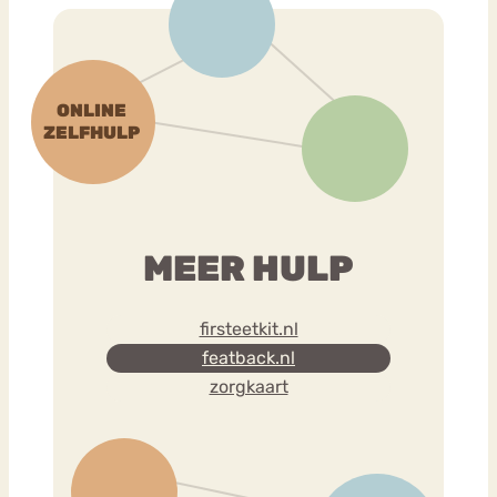
MEER HULP
firsteetkit.nl
featback.nl
zorgkaart