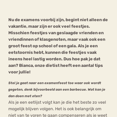
Bouli
Chat
Nu de examens voorbij zijn, begint niet alleen de
mia
Eetstoornis
Anorexia Nervosa
vakantie, maar zijn er ook veel feestjes.
Nerv
Misschien feestjes van geslaagde vrienden en
osa
Forum
vriendinnen of klasgenoten, maar vaak ook een
Eetbuien
Piekeren
Sport
Trauma
groot feest op school of een gala. Als je een
Orthorexia
Afvallen
Angst
eetstoornis hebt, kunnen die feestjes vaak
ineens heel lastig worden. Dus hoe pak je dat
aan? Bianca, onze dietist heeft een aantal tips
voor jullie!
Stel je gaat naar een examenfeest toe waar ook wordt
gegeten, denk bijvoorbeeld aan een barbecue. Wat kan je
dan doen met eten?
Als je een eetlijst volgt kan je die het beste zo veel
mogelijk blijven volgen. Het is ook belangrijk om
niet van te voren te gaan compenseren als je weet