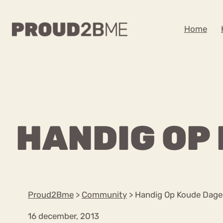
WAAR BEN JE NA
Home
Zoeken
Zoeken
Home
Kenniscentrum
POPULAIRE PAGINA’S
HANDIG OP
Ga
Content
naar
Over proud2bme
Over ons
de
Contact
inhoud
Proud in de media
Proud2Bme
>
Community
>
Handig Op Koude Dag
Vacatures
Privacyverklaring
16 december, 2013