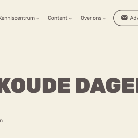
AR OP ZOEK?
Kenniscentrum
Content
Over ons
Adv
 KOUDE DAGE
Advies
en