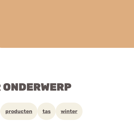
R ONDERWERP
producten
tas
winter