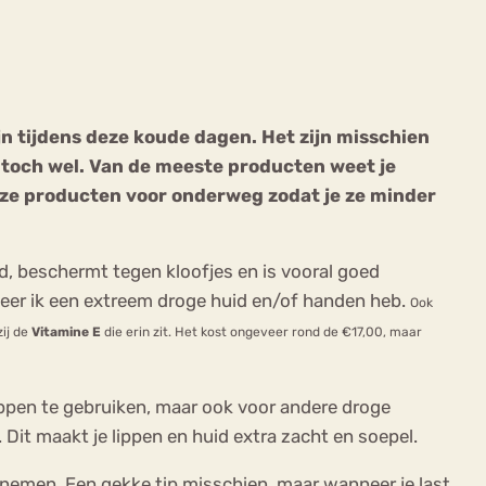
jn tijdens deze koude dagen. Het zijn misschien
 toch wel. Van de meeste producten weet je
ekeren
Sport
Trauma
 deze producten voor onderweg zodat je ze minder
, beschermt tegen kloofjes en is vooral goed
nneer ik een extreem droge huid en/of handen heb.
Ook
ij de
Vitamine E
die erin zit.
Het kost ongeveer rond de €17,00, maar
 lippen te gebruiken, maar ook voor andere droge
 Dit maakt je lippen en huid extra zacht en soepel.
e nemen. Een gekke tip misschien, maar wanneer je last