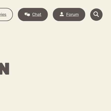
ies
Chat
Forum
N