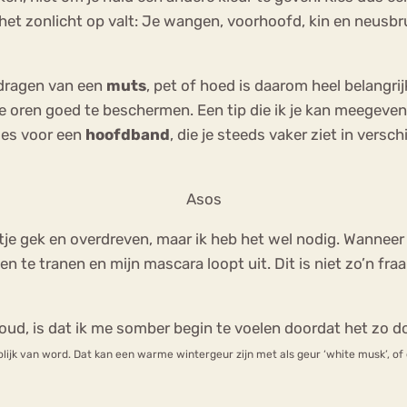
et zonlicht op valt: Je wangen, voorhoofd, kin en neusbrug
 dragen van een
muts
, pet of hoed is daarom heel belangrijk
e oren goed te beschermen. Een tip die ik je kan meegeven 
kies voor een
hoofdband
, die je steeds vaker ziet in versc
Asos
je gek en overdreven, maar ik heb het wel nodig. Wanneer ik
en te tranen en mijn mascara loopt uit. Dit is niet zo’n fr
ud, is dat ik me somber begin te voelen doordat het zo don
lijk van word.
Dat kan een warme wintergeur zijn met als geur ‘white musk’, of