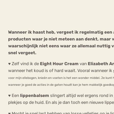
VEEL GEZOCHTE TERMEN
Wanneer ik haast heb, vergeet ik regelmatig een 
producten waar je niet meteen aan denkt, maar w
Eetstoorni
Boulimia Nervosa
waarschijnlijk niet eens waar ze allemaal nuttig
snel vergeet.
Orthorexia
Afvallen
Angst
♥
Zelf vind ik de
Eight Hour Cream
van
Elizabeth A
wanneer het koud is of hard waait. Vooral wanneer ik 
voor mijn ellebogen, knieën en voeten is het een wonder middel. Je kunt 
wanneer je goed de acties in de gaten houdt kan je hem makkelijk goedko
♥ Een
lippenbalsem
slingert altijd wel ergens rond i
plekjes op de huid. En als je dan toch een nieuwe lip
♥ Mocht je snel last hebben van losse velletjes op je