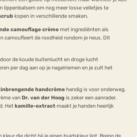
en lippenbalsem om nog meer losse velletjes te
scrub
kopen in verschillende smaken.
ende camouflage crème
met ingrediënten als
n camoufleert de roodheid rondom je neus. Dit
 door de koude buitenlucht en droge lucht
eren per dag aan op je nagelriemen en je zult het
tinbrengende handcrème
handig is voor onderweg.
crème van
Dr. van der Hoog
is zeker een aanrader.
d. Het
kamille-extract
maakt je handen heerlijk
leur die dicht bij je eigen huidskleur ligt. Breng de