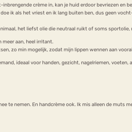
t-inbrengende crème in, kan je huid erdoor bevriezen en ben
n doe ik als het vriest en ik lang buiten ben, dus geen voc
nimaal, het liefst olie die neutraal ruikt of soms sportolie, 
meer aan, heel irritant.
tsen, zo min mogelijk, zodat mijn lippen wennen aan vooral 
iemand, ideaal voor handen, gezicht, nagelriemen, voeten, al
mee te nemen. En handcrème ook. Ik mis alleen de muts met