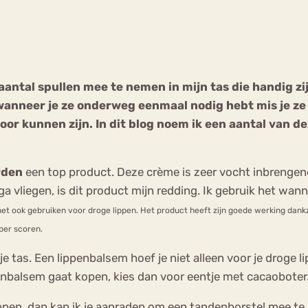
Chat
Forum
aantal spullen mee te nemen in mijn tas die handig zi
anneer je ze onderweg eenmaal nodig hebt mis je ze
s
Anorexia Nervosa
Eetbuien
Pi
 voor kunnen zijn. In dit blog noem ik een aantal van
rden
een top product. Deze crème is zeer vocht inbrengend
ga vliegen, is dit product mijn redding. Ik gebruik het wa
het ook gebruiken voor droge lippen. Het product heeft zijn goede werking dankz
per scoren.
n je tas. Een lippenbalsem hoef je niet alleen voor je droge
penbalsem gaat kopen, kies dan voor eentje met cacaoboter.
 lippen, dan kan ik je aanraden om een tandenborstel mee t