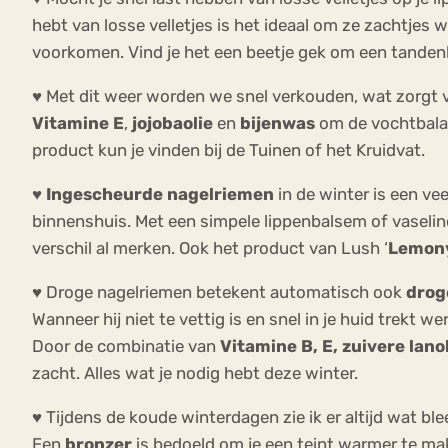
hebt van losse velletjes is het ideaal om ze zachtje
voorkomen. Vind je het een beetje gek om een tandenbo
♥ Met dit weer worden we snel verkouden, wat zorgt v
Vitamine E
,
jojobaolie
en
bijenwas
om de vochtbalan
product kun je vinden bij de Tuinen of het Kruidvat.
♥
Ingescheurde nagelriemen
in de winter is een v
binnenshuis. Met een simpele lippenbalsem of vaseline 
verschil al merken. Ook het product van Lush ‘
Lemon
♥ Droge nagelriemen betekent automatisch ook
drog
Wanneer hij niet te vettig is en snel in je huid trekt 
Door de combinatie van
Vitamine B, E, zuivere lano
zacht. Alles wat je nodig hebt deze winter.
♥ Tijdens de koude winterdagen zie ik er altijd wat bl
Een
bronzer
is bedoeld om je een teint warmer te make