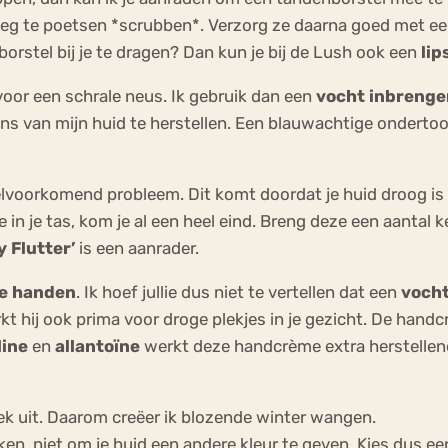
s weg te poetsen *scrubben*. Verzorg ze daarna goed met e
rstel bij je te dragen? Dan kun je bij de Lush ook een
lip
oor een schrale neus. Ik gebruik dan een
vocht inbreng
s van mijn huid te herstellen. Een blauwachtige ondertoo
eelvoorkomend probleem. Dit komt doordat je huid droog is
in je tas, kom je al een heel eind. Breng deze een aantal k
y
Flutter’
is een aanrader.
e handen
. Ik hoef jullie dus niet te vertellen dat een
voch
werkt hij ook prima voor droge plekjes in je gezicht. De hand
line
en
allantoïne
werkt deze handcrème extra herstellen
eek uit. Daarom creëer ik blozende winter wangen.
n, niet om je huid een andere kleur te geven. Kies dus een k