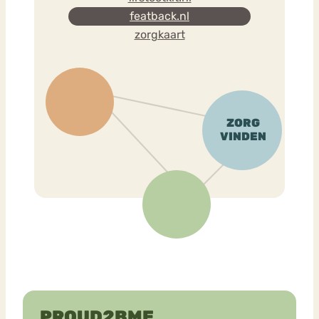
featback.nl
zorgkaart
PROUD2BME