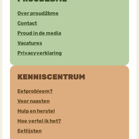
Over proud2bme
Contact
Proud in de media
Vacatures
Privacyverklaring
KENNISCENTRUM
Eetprobleem?
Voor naasten
Hulp en herstel
Hoe vertel ik het?
Eetlijsten