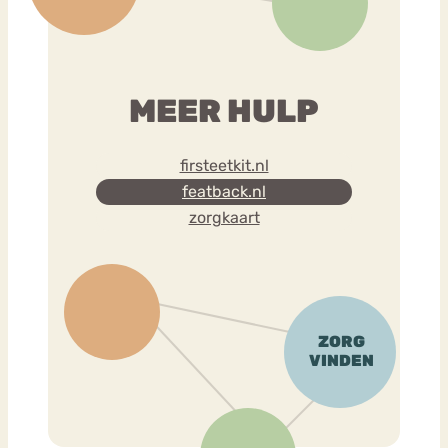
MEER HULP
firsteetkit.nl
featback.nl
zorgkaart