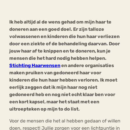
Bouli
Chat
Ik heb altijd al de wens gehad om mijn haar te
mia
Eetstoornis
Anorexia Nervosa
doneren aan een goed doel. Er zijn talloze
Nerv
volwassenen en kinderen die hun haar verliezen
osa
Forum
door een ziekte of de behandeling daarvan. Door
Eetbuien
Piekeren
Sport
Trauma
jouw haar af te knippen en te doneren, kun je
Orthorexia
Afvallen
Angst
mensen die het hard nodig hebben helpen.
Stichting Haarwensen
en andere organisaties
maken pruiken van gedoneerd haar voor
kinderen die hun haar hebben verloren. Ik moet
eerlijk zeggen dat ik mijn haar nog niet
gedoneerd heb en nog niet echt klaar ben voor
een kort kapsel, maar het staat met een
uitroepteken op mijn to do list.
Voor de mensen die het al hebben gedaan of willen
doen, respect! Jullie zorgen voor een lichtpuntje in