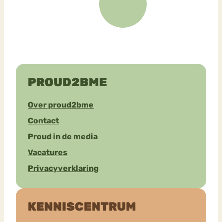
PROUD2BME
Over proud2bme
Contact
Proud in de media
Vacatures
Privacyverklaring
KENNISCENTRUM