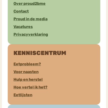
Over proud2bme
Contact
Proud in de media
Vacatures
Privacyverklaring
KENNISCENTRUM
Eetprobleem?
Voor naasten
Hulp en herstel
Hoe vertel ik het?
Eetlijsten