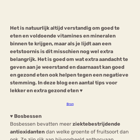
Bouli
Chat
mia
Het is natuurlijk altijd verstandig om goed te
Eetstoornis
Anorexia Nervosa
Nerv
eten en voldoende vitamines en mineralen
osa
Forum
binnen te krijgen, maar als je lijdt aan een
eetstoornis is dit misschien nog wel extra
Eetbuien
Piekeren
Sport
Trauma
belangrijk. Het is goed om wat extra aandacht te
Orthorexia
Afvallen
Angst
geven aan je weerstand en daarnaast kan goed
en gezond eten ook helpen tegen een negatieve
stemming. In deze blog een aantal tips voor
lekker en extra gezond eten ♥
Bron
♥ Bosbessen
Bosbessen bevatten meer
ziektebestrijdende
antioxidanten
dan welke groente of fruitsoort dan
ook. Ze zijn rijk aan bijvoorbeeld anthocyaan,