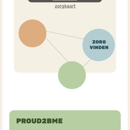
zorgkaart
PROUD2BME