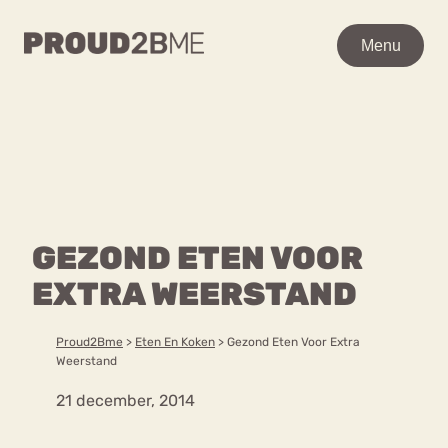
WAAR BEN JE NAAR OP
Menu
Menu
ZOEK?
Zoeken
Zoeken
Home
POPULAIRE PAGINA’S
Kenniscentrum
GEZOND ETEN VOOR
Ga
Over proud2bme
naar
EXTRA WEERSTAND
Contact
Content
de
Proud in de media
inhoud
Vacatures
Proud2Bme
>
Eten En Koken
>
Gezond Eten Voor Extra
Over ons
Privacyverklaring
Weerstand
21 december, 2014
VEEL GEZOCHTE TERMEN
Advies