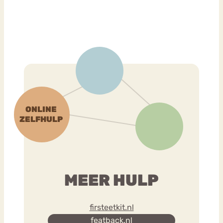
MEER HULP
firsteetkit.nl
featback.nl