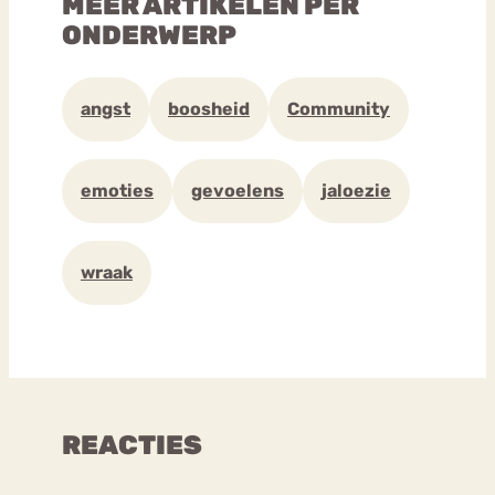
MEER ARTIKELEN PER
ONDERWERP
angst
boosheid
Community
emoties
gevoelens
jaloezie
wraak
REACTIES