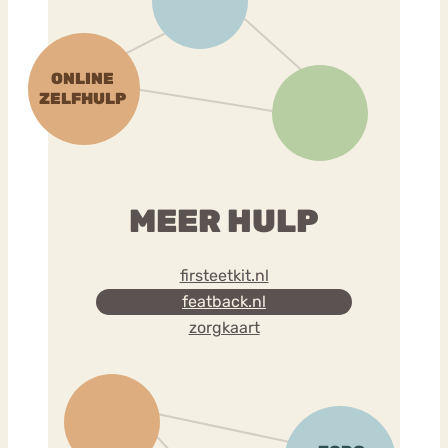
MEER HULP
firsteetkit.nl
featback.nl
zorgkaart