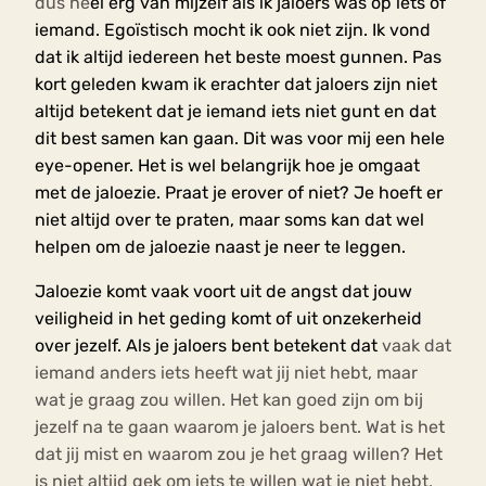
dus he
el erg van mijzelf als ik jaloers was op iets of
iemand. Egoïstisch mocht ik ook niet zijn. Ik vond
dat ik altijd iedereen het beste moest gunnen. Pas
kort geleden kwam ik erachter dat jaloers zijn niet
altijd betekent dat je iemand iets niet gunt en dat
dit best samen kan gaan. Dit was voor mij een hele
eye-opener. Het is wel belangrijk hoe je omgaat
met de jaloezie. Praat je erover of niet? Je hoeft er
niet altijd over te praten, maar soms kan dat wel
helpen om de jaloezie naast je neer te leggen.
Jaloezie komt vaak voort uit de angst dat jouw
veiligheid in het geding komt of uit onzekerheid
over jezelf. Als je jaloers bent betekent dat
vaak dat
iemand anders iets heeft wat jij niet hebt, maar
wat je graag zou willen. Het kan goed zijn om bij
jezelf na te gaan waarom je jaloers bent. Wat is het
dat jij mist en waarom zou je het graag willen? Het
is niet altijd gek om iets te willen wat je niet hebt,