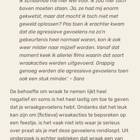
Ik schaamde me hier wel voor. Ik zou hier toch
boven moeten staan. Ja, ze had mij enorm
gekwetst, maar dat mocht ik toch niet met
geweld oplossen? Pas toen ik erachter kwam
dat die agressieve gevoelens na zo’n
gebeurtenis heel normaal waren, kon ik ook
weer milder naar mijzelf worden. Vanaf dat
moment keek ik allerlei films waarin dat soort
wraakacties werden uitgevoerd. Grappig
genoeg werden die agressieve gevoelens toen
ook een stuk minder.’ – Sara
De behoefte om wraak te nemen lijkt heel
negatief en soms is het heel lastig om toe te geven
dat je wraakgevoelens hebt. Ondanks dat het leuk
kan zijn om (fictieve) wraakacties te bepsreken op
een feestje, is het vaak niet iets waar je serieus
over praat als je met deze gevoelens rondloopt. Uit
onderzoek is echter gebleken dat wraak een van