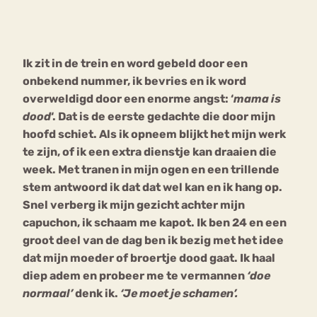
Bouli
Chat
mia
Ik zit in de trein en word gebeld door een
Eetstoornis
Anorexia Nervosa
Nerv
onbekend nummer, ik bevries en ik word
osa
Forum
overweldigd door een enorme angst: ‘
mama is
dood
‘. Dat is de eerste gedachte die door mijn
Eetbuien
Piekeren
Sport
Trauma
hoofd schiet. Als ik opneem blijkt het mijn werk
Orthorexia
Afvallen
Angst
te zijn, of ik een extra dienstje kan draaien die
week. Met tranen in mijn ogen en een trillende
stem antwoord ik dat dat wel kan en ik hang op.
Snel verberg ik mijn gezicht achter mijn
capuchon, ik schaam me kapot. Ik ben 24 en een
groot deel van de dag ben ik bezig met het idee
dat mijn moeder of broertje dood gaat. Ik haal
diep adem en probeer me te vermannen
‘doe
normaal’
denk ik.
‘Je moet je schamen’.