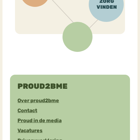
PROUD2BME
Over proud2bme
Contact
Proud in de media
Vacatures