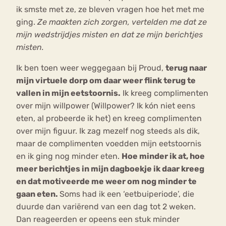
ik smste met ze, ze bleven vragen hoe het met me
ging.
Ze maakten zich zorgen, vertelden me dat ze
mijn wedstrijdjes misten en dat ze mijn berichtjes
misten.
Ik ben toen weer weggegaan bij Proud,
terug naar
mijn virtuele dorp om daar weer flink terug te
vallen in mijn eetstoornis.
Ik kreeg complimenten
over mijn willpower (Willpower? Ik kón niet eens
eten, al probeerde ik het) en kreeg complimenten
over mijn figuur. Ik zag mezelf nog steeds als dik,
maar de complimenten voedden mijn eetstoornis
en ik ging nog minder eten.
Hoe minder ik at, hoe
meer berichtjes in mijn dagboekje ik daar kreeg
en dat motiveerde me weer om nog minder te
gaan eten.
Soms had ik een ‘eetbuiperiode’, die
duurde dan variërend van een dag tot 2 weken.
Dan reageerden er opeens een stuk minder