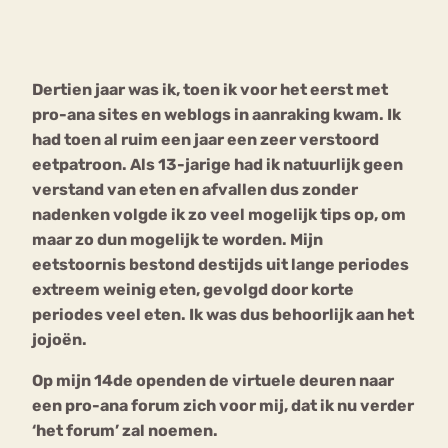
Bouli
Chat
mia
Dertien jaar was ik, toen ik voor het eerst met
Eetstoornis
Anorexia Nervosa
Nerv
pro-ana sites en weblogs in aanraking kwam. Ik
osa
Forum
had toen al ruim een jaar een zeer verstoord
eetpatroon. Als 13-jarige had ik natuurlijk geen
Eetbuien
Piekeren
Sport
Trauma
verstand van eten en afvallen dus zonder
Orthorexia
Afvallen
Angst
nadenken volgde ik zo veel mogelijk tips op, om
maar zo dun mogelijk te worden. Mijn
eetstoornis bestond destijds uit lange periodes
extreem weinig eten, gevolgd door korte
periodes veel eten. Ik was dus behoorlijk aan het
jojoën.
Op mijn 14de openden de virtuele deuren naar
een pro-ana forum zich voor mij, dat ik nu verder
‘het forum’ zal noemen.