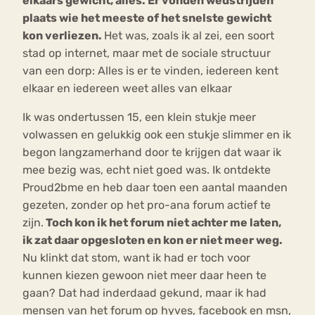
elkaars gewicht, alles. Er vonden wedstrijden
plaats wie het meeste of het snelste gewicht
kon verliezen.
Het was, zoals ik al zei, een soort
stad op internet, maar met de sociale structuur
van een dorp: Alles is er te vinden, iedereen kent
elkaar en iedereen weet alles van elkaar
Ik was ondertussen 15, een klein stukje meer
volwassen en gelukkig ook een stukje slimmer en ik
begon langzamerhand door te krijgen dat waar ik
mee bezig was, echt niet goed was. Ik ontdekte
Proud2bme en heb daar toen een aantal maanden
gezeten, zonder op het pro-ana forum actief te
zijn.
Toch kon ik het forum niet achter me laten,
ik zat daar opgesloten en kon er niet meer weg.
Nu klinkt dat stom, want ik had er toch voor
kunnen kiezen gewoon niet meer daar heen te
gaan? Dat had inderdaad gekund, maar ik had
mensen van het forum op hyves, facebook en msn,