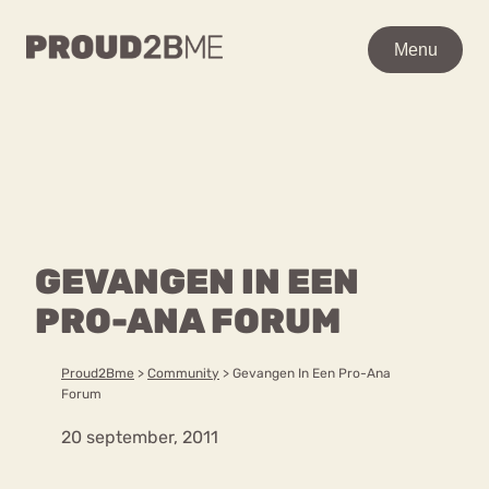
WAAR BEN JE NAAR OP
Menu
Menu
ZOEK?
Zoeken
Zoeken
Home
POPULAIRE PAGINA’S
Kenniscentrum
GEVANGEN IN EEN
Ga
Over proud2bme
naar
PRO-ANA FORUM
Contact
Content
de
Proud in de media
inhoud
Vacatures
Proud2Bme
>
Community
>
Gevangen In Een Pro-Ana
Over ons
Privacyverklaring
Forum
20 september, 2011
VEEL GEZOCHTE TERMEN
Advies