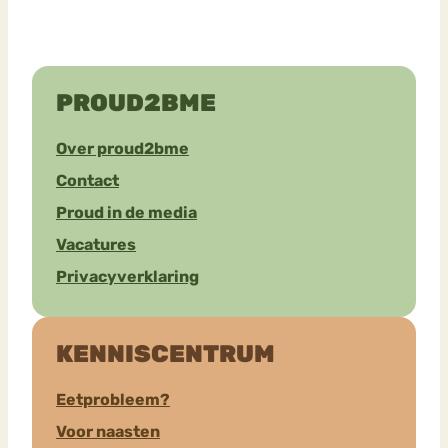
PROUD2BME
Over proud2bme
Contact
Proud in de media
Vacatures
Privacyverklaring
KENNISCENTRUM
Eetprobleem?
Voor naasten