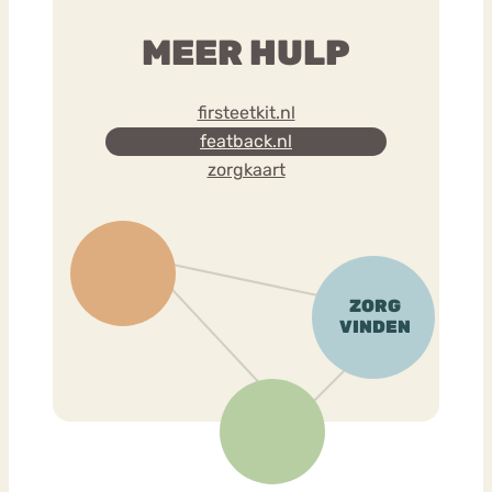
MEER HULP
firsteetkit.nl
featback.nl
zorgkaart