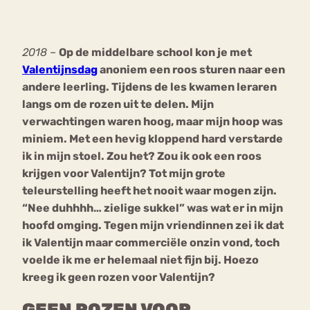
Bouli
Chat
2018
–
Op de middelbare school kon je met
mia
Eetstoornis
Anorexia Nervosa
Valentijnsdag
anoniem een roos sturen naar een
Nerv
andere leerling. Tijdens de les kwamen leraren
osa
Forum
langs om de rozen uit te delen. Mijn
Eetbuien
Piekeren
Sport
Trauma
verwachtingen waren hoog, maar mijn hoop was
Orthorexia
Afvallen
Angst
miniem. Met een hevig kloppend hard verstarde
ik in mijn stoel. Zou het? Zou ik ook een roos
krijgen voor Valentijn? Tot mijn grote
teleurstelling heeft het nooit waar mogen zijn.
“Nee duhhhh… zielige sukkel” was wat er in mijn
hoofd omging. Tegen mijn vriendinnen zei ik dat
ik Valentijn maar commerciële onzin vond, toch
voelde ik me er helemaal niet fijn bij. Hoezo
kreeg ik geen rozen voor Valentijn?
GEEN ROZEN VOOR