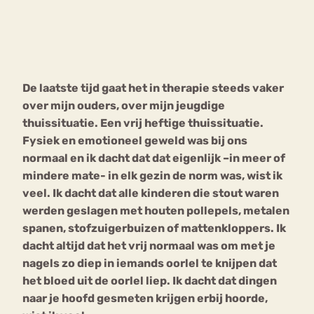
Bouli
Chat
mia
Eetstoornis
Anorexia Nervosa
Nerv
De laatste tijd gaat het in therapie steeds vaker
osa
Forum
over mijn ouders, over mijn jeugdige
Eetbuien
Piekeren
Sport
Trauma
thuissituatie. Een vrij heftige thuissituatie.
Orthorexia
Afvallen
Angst
Fysiek en emotioneel geweld was bij ons
normaal en ik dacht dat dat eigenlijk –in meer of
mindere mate- in elk gezin de norm was, wist ik
veel. Ik dacht dat alle kinderen die stout waren
werden geslagen met houten pollepels, metalen
spanen, stofzuigerbuizen of mattenkloppers. Ik
dacht altijd dat het vrij normaal was om met je
nagels zo diep in iemands oorlel te knijpen dat
het bloed uit de oorlel liep. Ik dacht dat dingen
naar je hoofd gesmeten krijgen erbij hoorde,