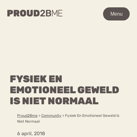
WAAR BEN JE NAAR OP
Menu
Menu
ZOEK?
Zoeken
Zoeken
Home
POPULAIRE PAGINA’S
Kenniscentrum
FYSIEK EN
Ga
Over proud2bme
naar
EMOTIONEEL GEWELD
Contact
Content
de
Proud in de media
IS NIET NORMAAL
inhoud
Vacatures
Over ons
Privacyverklaring
Proud2Bme
>
Community
>
Fysiek En Emotioneel Geweld Is
Niet Normaal
VEEL GEZOCHTE TERMEN
6 april, 2018
Advies