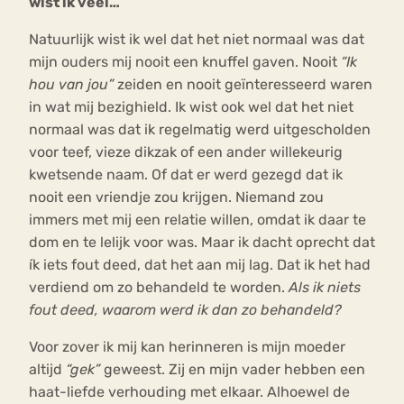
wist ik veel…
Natuurlijk wist ik wel dat het niet normaal was dat
mijn ouders mij nooit een knuffel gaven. Nooit
“Ik
hou van jou”
zeiden en nooit geïnteresseerd waren
in wat mij bezighield. Ik wist ook wel dat het niet
normaal was dat ik regelmatig werd uitgescholden
voor teef, vieze dikzak of een ander willekeurig
kwetsende naam. Of dat er werd gezegd dat ik
nooit een vriendje zou krijgen. Niemand zou
immers met mij een relatie willen, omdat ik daar te
dom en te lelijk voor was. Maar ik dacht oprecht dat
ík iets fout deed, dat het aan mij lag. Dat ik het had
verdiend om zo behandeld te worden.
Als ik niets
fout deed, waarom werd ik dan zo behandeld?
Voor zover ik mij kan herinneren is mijn moeder
altijd
“gek”
geweest. Zij en mijn vader hebben een
haat-liefde verhouding met elkaar. Alhoewel de