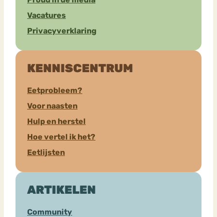
Vacatures
Privacyverklaring
KENNISCENTRUM
Eetprobleem?
Voor naasten
Hulp en herstel
Hoe vertel ik het?
Eetlijsten
ARTIKELEN
Community