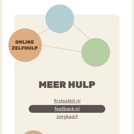
MEER HULP
firsteetkit.nl
featback.nl
zorgkaart