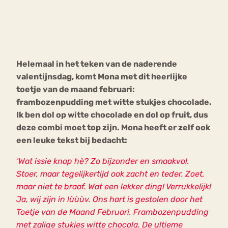
Bouli
Chat
mia
Eetstoornis
Anorexia Nervosa
Nerv
Helemaal in het teken van de naderende
osa
Forum
valentijnsdag, komt Mona met dit heerlijke
Eetbuien
Piekeren
Sport
Trauma
toetje van de maand februari:
Orthorexia
Afvallen
Angst
frambozenpudding met witte stukjes chocolade.
Ik ben dol op witte chocolade en dol op fruit, dus
deze combi moet top zijn. Mona heeft er zelf ook
een leuke tekst bij bedacht:
‘Wat issie knap hè? Zo bijzonder en smaakvol.
Stoer, maar tegelijkertijd ook zacht en teder. Zoet,
maar niet te braaf. Wat een lekker ding! Verrukkelijk!
Ja, wij zijn in lùùùv. Ons hart is gestolen door het
Toetje van de Maand Februari. Frambozenpudding
met zalige stukjes witte chocola. De ultieme