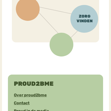
PROUD2BME
Over proud2bme
Contact
Proud in de media