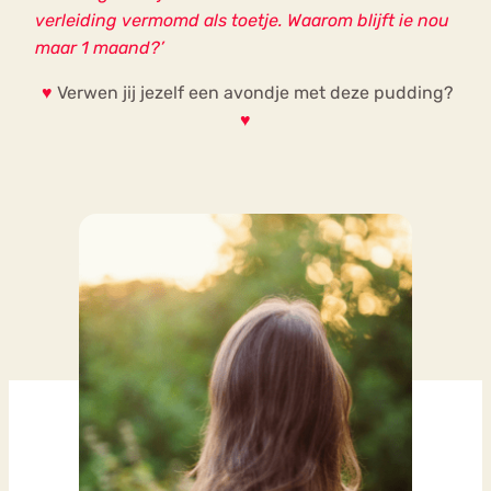
verleiding vermomd als toetje. Waarom blijft ie nou
maar 1 maand?’
♥
Verwen jij jezelf een avondje met deze pudding?
♥