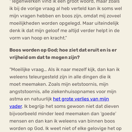
“Tegenwerken vind ik een groot woord, maar zoals
ik bij de vorige vraag al heb verteld kan ik soms wel
mijn vragen hebben en boos zijn, omdat mij zoveel
moeilijkheden worden opgelegd. Maar uiteindelijk
denk ik dat mijn geloof me altijd verder helpt in de
vorm van hoop en kracht.”
Boos worden op God; hoe ziet dat eruit en is er
vrijheid om dat te mogen zijn?
“Moeilijke vraag… Als ik naar mezelf kijk, dan kan ik
weleens teleurgesteld zijn in alle dingen die ik
moet meemaken. Zoals mijn eetstoornis, mijn
angststoornis, alle ziekenhuisopnames voor mijn
astma en natuurlijk
het grote verlies van mijn
vader
. Ik begrijp het soms gewoon niet dat dieven
bijvoorbeeld minder leed meemaken dan ‘goede’
mensen en dan kan ik weleens van binnen boos
worden op God. Ik weet niet of elke gelovige het op