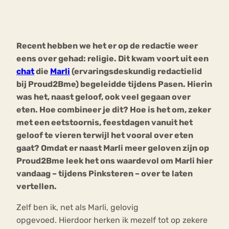
Bouli
Chat
mia
Recent hebben we het er op de redactie weer
Eetstoornis
Anorexia Nervosa
Nerv
eens over gehad: religie. Dit kwam voort uit een
osa
Forum
chat
die
Marli
(ervaringsdeskundig redactielid
bij Proud2Bme) begeleidde tijdens Pasen. Hierin
Eetbuien
Piekeren
Sport
Trauma
was het, naast geloof, ook veel gegaan over
Orthorexia
Afvallen
Angst
eten. Hoe combineer je dit? Hoe is het om, zeker
met een eetstoornis, feestdagen vanuit het
geloof te vieren terwijl het vooral over eten
gaat? Omdat er naast Marli meer geloven zijn op
Proud2Bme leek het ons waardevol om Marli hier
vandaag – tijdens Pinksteren – over te laten
vertellen.
Zelf ben ik, net als Marli, gelovig
opgevoed. Hierdoor herken ik mezelf tot op zekere