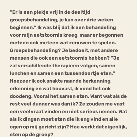
“Er is een plekje vrij in de deeltijd
Bouli
groepsbehandeling, je kan over drie weken
Chat
mia
beginnen.” Ik was blij dat ik een behandeling
Eetstoornis
Anorexia Nervosa
Nerv
voor mijn eetstoornis kreeg, maar er begonnen
osa
Forum
meteen ook meteen wat zenuwen te spelen.
Groepsbehandeling? Je bedoelt, met andere
Eetbuien
Piekeren
Sport
Trauma
mensen die ook een eetstoornis hebben? “Je
Orthorexia
Afvallen
Angst
zal verschillende therapieën volgen, samen
lunchen en samen een tussendoortje eten.”
Hoezeer ik ook snakte naar de herkenning,
erkenning en wat houvast, ik vond het ook
doodeng. Vooral het samen eten. Want wat als de
rest veel dunner was dan ik? Ze zouden me vast
een veelvraat vinden en niet serieus nemen. Wat
als ik dingen moet eten die ik eng vind en alle
ogen op mij gericht zijn? Hoe werkt dat eigenlijk,
eten op de groep?