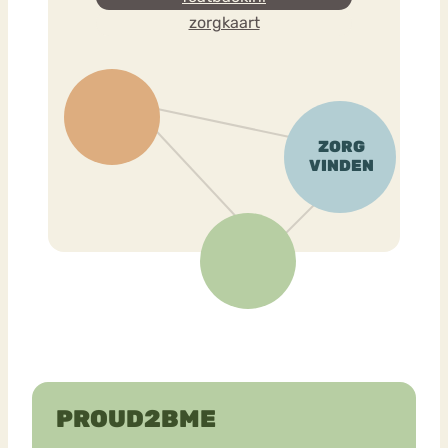
zorgkaart
PROUD2BME