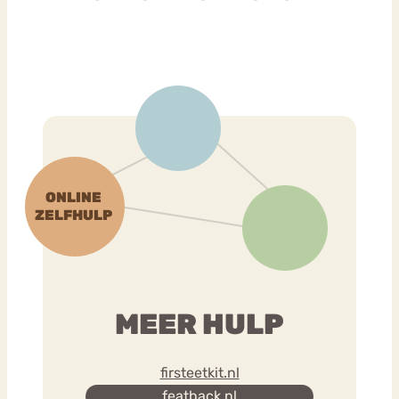
MEER HULP
firsteetkit.nl
featback.nl