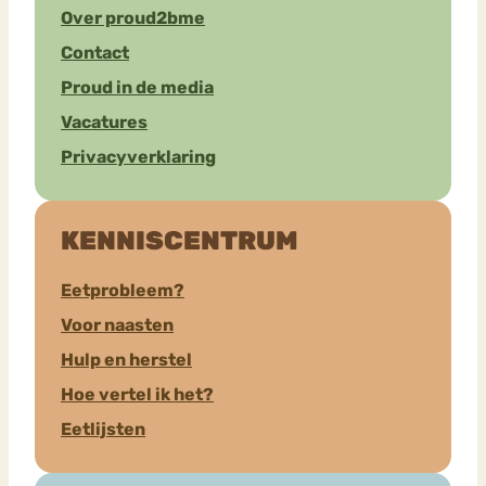
Over proud2bme
Contact
Proud in de media
Vacatures
Privacyverklaring
KENNISCENTRUM
Eetprobleem?
Voor naasten
Hulp en herstel
Hoe vertel ik het?
Eetlijsten