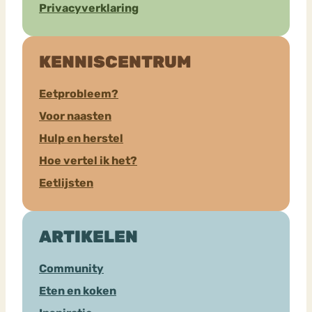
Privacyverklaring
KENNISCENTRUM
Eetprobleem?
Voor naasten
Hulp en herstel
Hoe vertel ik het?
Eetlijsten
ARTIKELEN
Community
Eten en koken