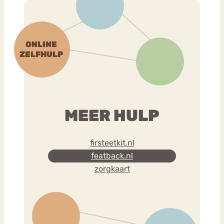
MEER HULP
firsteetkit.nl
featback.nl
zorgkaart