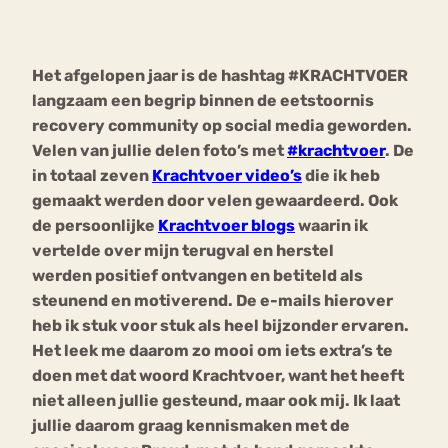
Bouli
Chat
Het afgelopen jaar is de hashtag #KRACHTVOER
mia
Eetstoornis
Anorexia Nervosa
langzaam een begrip binnen de eetstoornis
Nerv
recovery community op social media geworden.
osa
Forum
Velen van jullie delen foto’s met
#krachtvoer
. De
Eetbuien
Piekeren
Sport
Trauma
in totaal zeven
Krachtvoer video’s
die ik heb
Orthorexia
Afvallen
Angst
gemaakt werden door velen gewaardeerd. Ook
de persoonlijke
Krachtvoer blogs
waarin ik
vertelde over mijn terugval en herstel
werden positief ontvangen en betiteld als
steunend en motiverend. De e-mails hierover
heb ik stuk voor stuk als heel bijzonder ervaren.
Het leek me daarom zo mooi om iets extra’s te
doen met dat woord Krachtvoer, want het heeft
niet alleen jullie gesteund, maar ook mij. Ik laat
jullie daarom graag kennismaken met de