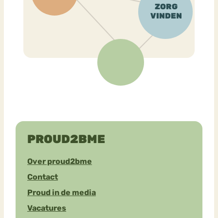
PROUD2BME
Over proud2bme
Contact
Proud in de media
Vacatures