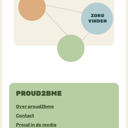
PROUD2BME
Over proud2bme
Contact
Proud in de media