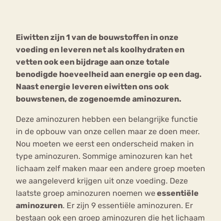
Bouli
Chat
Eiwitten zijn 1 van de bouwstoffen in onze
mia
Eetstoornis
Anorexia Nervosa
voeding en leveren net als koolhydraten en
Nerv
vetten ook een bijdrage aan onze totale
osa
Forum
benodigde hoeveelheid aan energie op een dag.
Eetbuien
Piekeren
Sport
Trauma
Naast energie leveren eiwitten ons ook
Orthorexia
Afvallen
Angst
bouwstenen, de zogenoemde aminozuren.
Deze aminozuren hebben een belangrijke functie
in de opbouw van onze cellen maar ze doen meer.
Nou moeten we eerst een onderscheid maken in
type aminozuren. Sommige aminozuren kan het
lichaam zelf maken maar een andere groep moeten
we aangeleverd krijgen uit onze voeding. Deze
laatste groep aminozuren noemen we
essentiële
aminozuren
. Er zijn 9 essentiële aminozuren. Er
bestaan ook een groep aminozuren die het lichaam