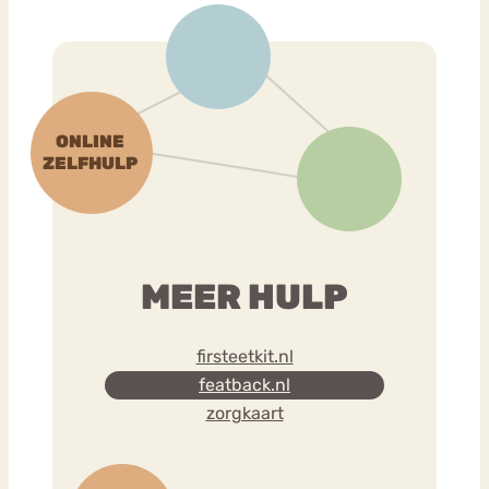
MEER HULP
firsteetkit.nl
featback.nl
zorgkaart