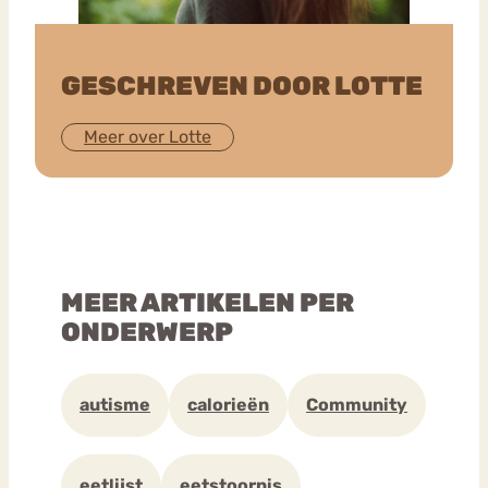
GESCHREVEN DOOR LOTTE
Meer over Lotte
MEER ARTIKELEN PER
ONDERWERP
autisme
calorieën
Community
eetlijst
eetstoornis