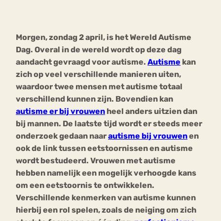
Bouli
Chat
Morgen, zondag 2 april, is het Wereld Autisme
mia
Eetstoornis
Anorexia Nervosa
Dag. Overal in de wereld wordt op deze dag
Nerv
aandacht gevraagd voor autisme.
Autisme
kan
osa
Forum
zich op veel verschillende manieren uiten,
Eetbuien
Piekeren
Sport
Trauma
waardoor twee mensen met autisme totaal
Orthorexia
Afvallen
Angst
verschillend kunnen zijn. Bovendien kan
autisme er bij v
rouwen
heel anders uitzien dan
bij mannen. De laatste tijd wordt er steeds meer
onderzoek gedaan naar
autisme bij vrouwen
en
ook de link tussen eetstoornissen en autisme
wordt bestudeerd. Vrouwen met autisme
hebben namelijk een mogelijk verhoogde kans
om een eetstoornis te ontwikkelen.
Verschillende kenmerken van autisme kunnen
hierbij een rol spelen, zoals de neiging om zich