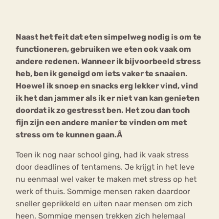
Bouli
Chat
Naast het feit dat eten simpelweg nodig is om te
mia
Eetstoornis
Anorexia Nervosa
functioneren, gebruiken we eten ook vaak om
Nerv
andere redenen. Wanneer ik bijvoorbeeld stress
osa
Forum
heb, ben ik geneigd om iets vaker te snaaien.
Eetbuien
Piekeren
Sport
Trauma
Hoewel ik snoep en snacks erg lekker vind, vind
Orthorexia
Afvallen
Angst
ik het dan jammer als ik er niet van kan genieten
doordat ik zo gestresst ben. Het zou dan toch
fijn zijn een andere manier te vinden om met
stress om te kunnen gaan.Â
Toen ik nog naar school ging, had ik vaak stress
door deadlines of tentamens. Je krijgt in het leve
nu eenmaal wel vaker te maken met stress op het
werk of thuis. Sommige mensen raken daardoor
sneller geprikkeld en uiten naar mensen om zich
heen. Sommige mensen trekken zich helemaal