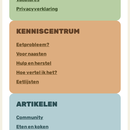
Privacyverklaring
KENNISCENTRUM
Eetprobleem?
Voor naasten
Hulp en herstel
Hoe vertel ik het?
Eetlijsten
ARTIKELEN
Community
Eten en koken