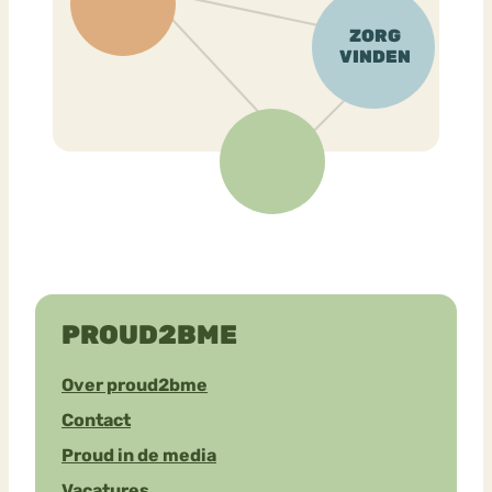
PROUD2BME
Over proud2bme
Contact
Proud in de media
Vacatures