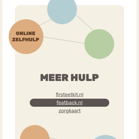
MEER HULP
firsteetkit.nl
featback.nl
zorgkaart