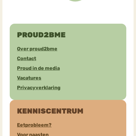
PROUD2BME
Over proud2bme
Contact
Proud in de media
Vacatures
Privacyverklaring
KENNISCENTRUM
Eetprobleem?
Voor naasten