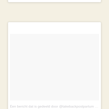
Een bericht dat is gedeeld door @takebackpostpartum
op
15 De