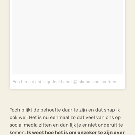
Een bericht dat is gedeeld door @takebackpostpartum
op
20 Ap
Toch blijkt de behoefte daar te zijn en dat snap ik
ook wel. Het is nu eenmaal zo dat veel van ons op
social media zitten en dan lijk je er niet onderuit te
komen.
Ik weet hoe het is om onzeker te zijn over