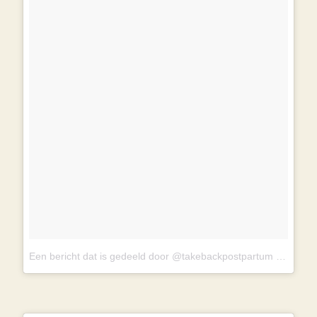
Een bericht dat is gedeeld door @takebackpostpartum
op
8 Jan