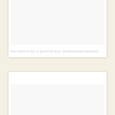
Een bericht dat is gedeeld door @takebackpostpartum
op
6 Mei