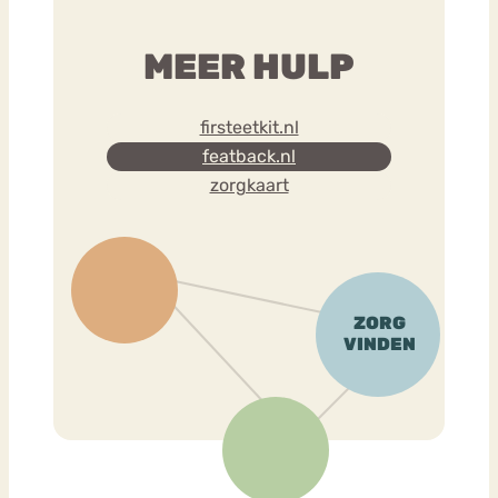
MEER HULP
firsteetkit.nl
featback.nl
zorgkaart