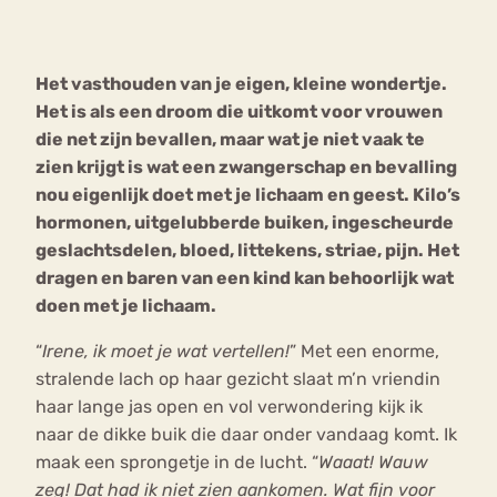
Bouli
Chat
Het vasthouden van je eigen, kleine wondertje.
mia
Eetstoornis
Anorexia Nervosa
Het is als een droom die uitkomt voor vrouwen
Nerv
die net zijn bevallen, maar wat je niet vaak te
osa
Forum
zien krijgt is wat een zwangerschap en bevalling
Eetbuien
Piekeren
Sport
Trauma
nou eigenlijk doet met je lichaam en geest. Kilo’s
Orthorexia
Afvallen
Angst
hormonen, uitgelubberde buiken, ingescheurde
geslachtsdelen, bloed, littekens, striae, pijn. Het
dragen en baren van een kind kan behoorlijk wat
doen met je lichaam.
“
Irene, ik moet je wat vertellen!
” Met een enorme,
stralende lach op haar gezicht slaat m’n vriendin
haar lange jas open en vol verwondering kijk ik
naar de dikke buik die daar onder vandaag komt. Ik
maak een sprongetje in de lucht. “
Waaat! Wauw
zeg! Dat had ik niet zien aankomen. Wat fijn voor