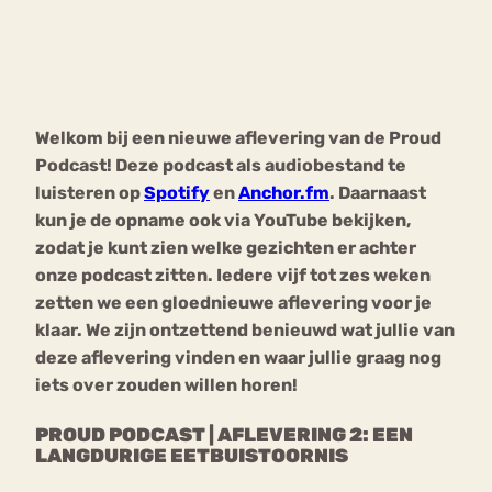
Bouli
Chat
mia
Eetstoornis
Anorexia Nervosa
Nerv
Welkom bij een nieuwe aflevering van de Proud
osa
Forum
Podcast! Deze podcast als audiobestand te
Eetbuien
Piekeren
Sport
Trauma
luisteren op
Spotify
en
Anchor.fm
. Daarnaast
Orthorexia
Afvallen
Angst
kun je de opname ook via YouTube bekijken,
zodat je kunt zien welke gezichten er achter
onze podcast zitten. Iedere vijf tot zes weken
zetten we een gloednieuwe aflevering voor je
klaar. We zijn ontzettend benieuwd wat jullie van
deze aflevering vinden en waar jullie graag nog
iets over zouden willen horen!
PROUD PODCAST | AFLEVERING 2: EEN
LANGDURIGE EETBUISTOORNIS