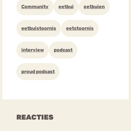
Community
eetbui
eetbuien
eetbuistoornis
eetstoornis
interview
podcast
proud podcast
REACTIES