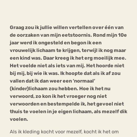
Bouli
Chat
mia
Graag zou ik jullie willen vertellen over één van
Eetstoornis
Anorexia Nervosa
Nerv
de oorzaken van mijn eetstoornis. Rond mijn 10e
osa
Forum
jaar werd ik ongesteld en begon ik een
vrouwelijk lichaam te krijgen, terwijl ik nog maar
Eetbuien
Piekeren
Sport
Trauma
een kind was. Daar kreeg ik het erg moeilijk mee.
Orthorexia
Afvallen
Angst
Het voelde niet als iets van mij. Het hoorde niet
bij mij, bij wie ik was. Ik hoopte dat als ik af zou
vallen dat ik dan weer een ‘normaal’
(kinder)lichaam zou hebben. Hoe ik het nu
verwoord, zo kon ik het vroeger nog niet
verwoorden en bestempelde ik, het gevoel niet
thuis te voelen in je eigen lichaam, als mezelf dik
voelen.
Als ik kleding kocht voor mezelf, kocht ik het om