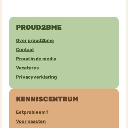
PROUD2BME
Over proud2bme
Contact
Proud in de media
Vacatures
Privacyverklaring
KENNISCENTRUM
Eetprobleem?
Voor naasten