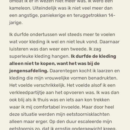
omdat ik er in wezen niet meer was. Ik werd een
kameleon. Uiteindelijk was ik niet veel meer dan
een angstige, paniekerige en teruggetrokken 14-
jarige.
Ik durfde ondertussen wel steeds meer te voelen
wat voor kleding ik wel en niet leuk vond. Daarnaar
luisteren was dan weer een tweede. Ik zag
superleuke kleding hangen.
Ik durfde de kleding
alleen niet te kopen, want het was bij de
jongensafdeling.
Daarentegen kocht ik laarzen en
kleding die mijn vrouwelijke vormen benadrukten.
Het voelde verschrikkelijk. Het voelde alsof ik een
verkleedpartijtje aan het opvoeren was. Ik was dan
ook blij als ik thuis was en iets aan kon trekken
waar ik mij comfortabel invoelde. Maar door heel
deze situatie werden mijn eetstoornisklachten
alleen maar erger. Op den duur escaleerde mijn
eetstoornis zo, dat ik ernstig ondergewicht kreeg.