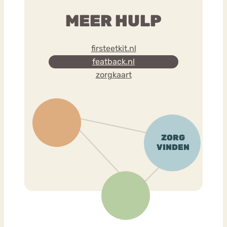
MEER HULP
firsteetkit.nl
featback.nl
zorgkaart