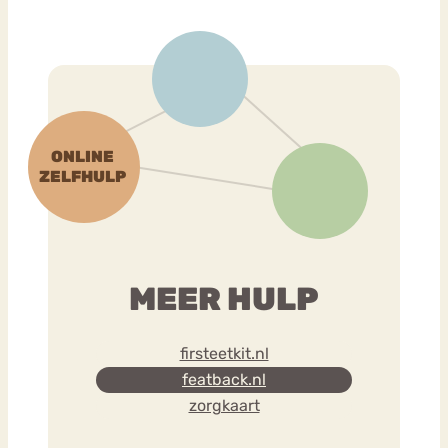
MEER HULP
firsteetkit.nl
featback.nl
zorgkaart