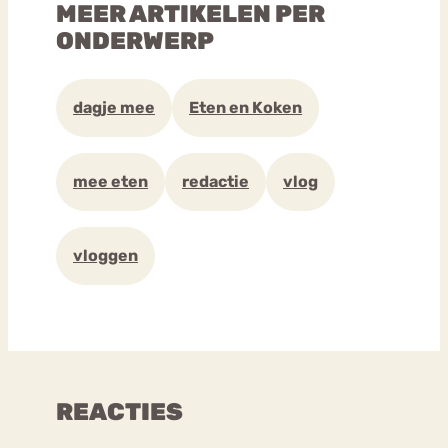
MEER ARTIKELEN PER
ONDERWERP
dagje mee
Eten en Koken
mee eten
redactie
vlog
vloggen
REACTIES