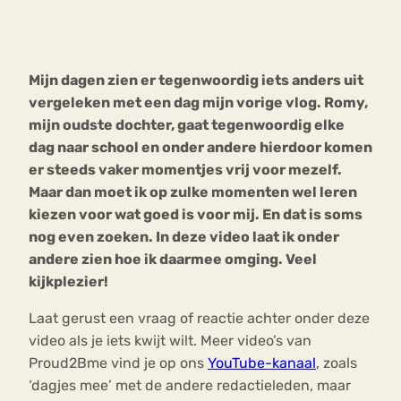
Bouli
Chat
mia
Mijn dagen zien er tegenwoordig iets anders uit
Eetstoornis
Anorexia Nervosa
Nerv
vergeleken met een dag mijn vorige vlog. Romy,
osa
Forum
mijn oudste dochter, gaat tegenwoordig elke
dag naar school en onder andere hierdoor komen
Eetbuien
Piekeren
Sport
Trauma
er steeds vaker momentjes vrij voor mezelf.
Orthorexia
Afvallen
Angst
Maar dan moet ik op zulke momenten wel leren
kiezen voor wat goed is voor mij. En dat is soms
nog even zoeken. In deze video laat ik onder
andere zien hoe ik daarmee omging. Veel
kijkplezier!
Laat gerust een vraag of reactie achter onder deze
video als je iets kwijt wilt. Meer video’s van
Proud2Bme vind je op ons
YouTube-kanaal
, zoals
‘dagjes mee’ met de andere redactieleden, maar