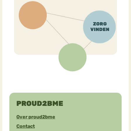
PROUD2BME
Over proud2bme
Contact