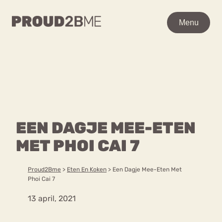
WAAR BEN JE NAAR OP
Menu
Menu
ZOEK?
Zoeken
Zoeken
Home
POPULAIRE PAGINA’S
Kenniscentrum
EEN DAGJE MEE-ETEN
Ga
Over proud2bme
naar
MET PHOI CAI 7
Contact
Content
de
Proud in de media
inhoud
Vacatures
Proud2Bme
>
Eten En Koken
>
Een Dagje Mee-Eten Met
Over ons
Privacyverklaring
Phoi Cai 7
13 april, 2021
VEEL GEZOCHTE TERMEN
Advies