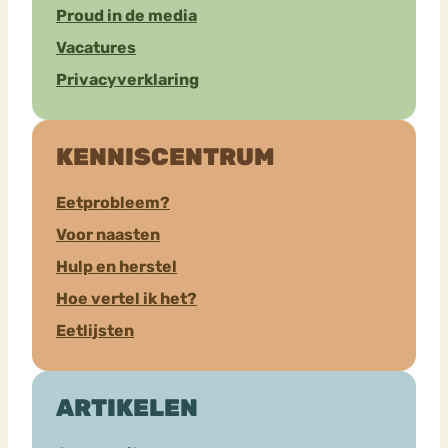
Proud in de media
Vacatures
Privacyverklaring
KENNISCENTRUM
Eetprobleem?
Voor naasten
Hulp en herstel
Hoe vertel ik het?
Eetlijsten
ARTIKELEN