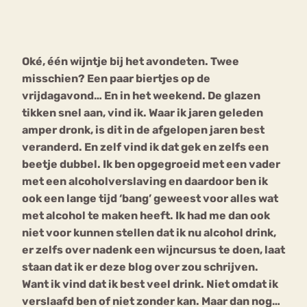
Bouli
Chat
mia
Oké, één wijntje bij het avondeten. Twee
Eetstoornis
Anorexia Nervosa
Nerv
misschien? Een paar biertjes op de
osa
Forum
vrijdagavond… En in het weekend. De glazen
tikken snel aan, vind ik. Waar ik jaren geleden
Eetbuien
Piekeren
Sport
Trauma
amper dronk, is dit in de afgelopen jaren best
Orthorexia
Afvallen
Angst
veranderd. En zelf vind ik dat gek en zelfs een
beetje dubbel. Ik ben opgegroeid met een vader
met een alcoholverslaving en daardoor ben ik
ook een lange tijd ‘bang’ geweest voor alles wat
met alcohol te maken heeft. Ik had me dan ook
niet voor kunnen stellen dat ik nu alcohol drink,
er zelfs over nadenk een wijncursus te doen, laat
staan dat ik er deze blog over zou schrijven.
Want ik vind dat ik best veel drink. Niet omdat ik
verslaafd ben of niet zonder kan. Maar dan nog…