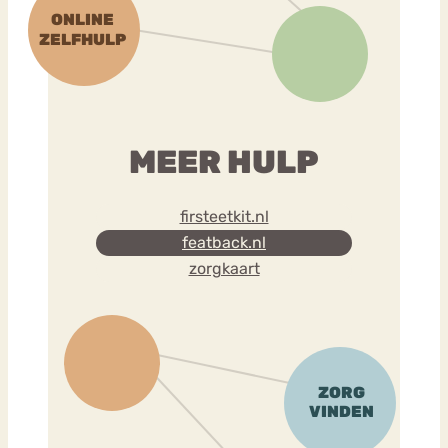
MEER HULP
firsteetkit.nl
featback.nl
zorgkaart