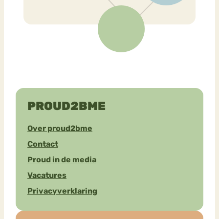
PROUD2BME
Over proud2bme
Contact
Proud in de media
Vacatures
Privacyverklaring