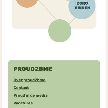
PROUD2BME
Over proud2bme
Contact
Proud in de media
Vacatures