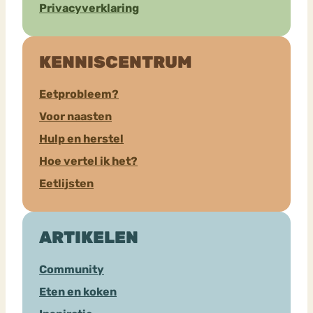
Privacyverklaring
KENNISCENTRUM
Eetprobleem?
Voor naasten
Hulp en herstel
Hoe vertel ik het?
Eetlijsten
ARTIKELEN
Community
Eten en koken