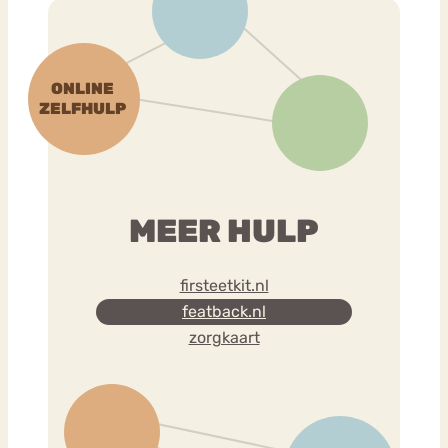
MEER HULP
firsteetkit.nl
featback.nl
zorgkaart