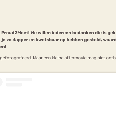
Chat
Forum
e Proud2Meet! We willen iedereen bedanken die is ge
e je zo dapper en kwetsbaar op hebben gesteld, waard
s
Anorexia Nervosa
Eetbuien
Pi
en!
 gefotografeerd. Maar een kleine aftermovie mag niet ont