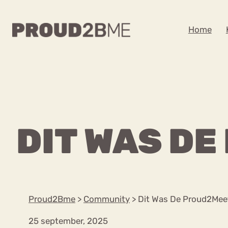
WAAR BEN JE NA
Home
Zoeken
Zoeken
Home
Kenniscentrum
POPULAIRE PAGINA’S
DIT WAS D
Ga
Content
naar
Over proud2bme
Over ons
de
Contact
inhoud
Proud in de media
Proud2Bme
>
Community
>
Dit Was De Proud2Mee
Vacatures
Privacyverklaring
25 september, 2025