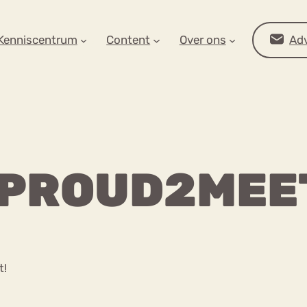
AR OP ZOEK?
Kenniscentrum
Content
Over ons
Adv
E PROUD2MEE
Advies
t!