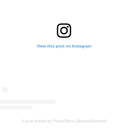
View this post on Instagram
A post shared by Proud2Bme (@proud2bmenl)