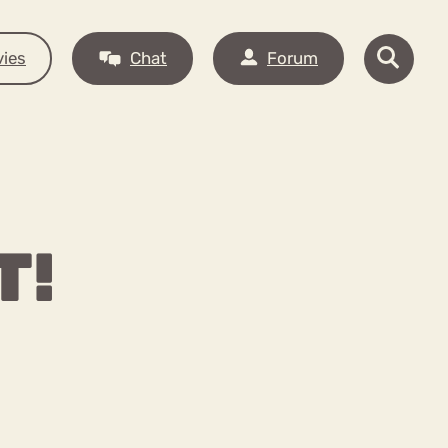
ies
Chat
Forum
T!