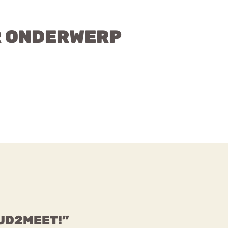
R ONDERWERP
OUD2MEET!”