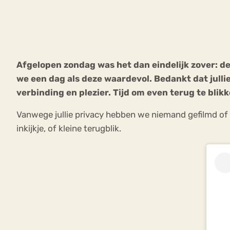
VEEL GEZOCHTE TERMEN
Afgelopen zondag was het dan eindelijk zover: d
we een dag als deze waardevol. Bedankt dat julli
Eetstoorni
Boulimia Nervosa
verbinding en plezier. Tijd om even terug te blikk
Orthorexia
Afvallen
Angst
Vanwege jullie privacy hebben we niemand gefilmd of
inkijkje, of kleine terugblik.