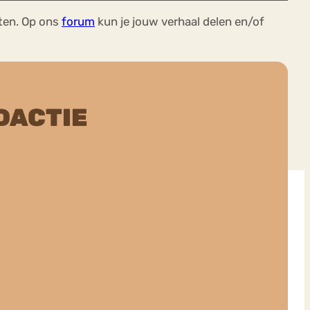
ten. Op ons
forum
kun je jouw verhaal delen en/of
DACTIE