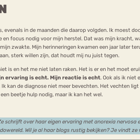
N
as, evenals in de maanden die daarop volgden. Ik moest doo
gie en focus nodig voor mijn herstel. Dat was mijn kracht, 
 mijn zwakte. Mijn herinneringen kwamen een jaar later ter
an, sterk willen zijn, dat houdt mij nu juist tegen.
et is en het me niet laten raken. Het is er en het moet erui
jn ervaring is echt. Mijn reactie is echt
. Ook als ik niet
k kan de diagnose niet meer bevechten. Het vechten ligt in
 een beetje hulp nodig, maar ik kan het wel.
 schrijft over haar eigen ervaring met anorexia nervosa e
dowereld. Wil je al haar blogs rustig bekijken? Je vindt ze v