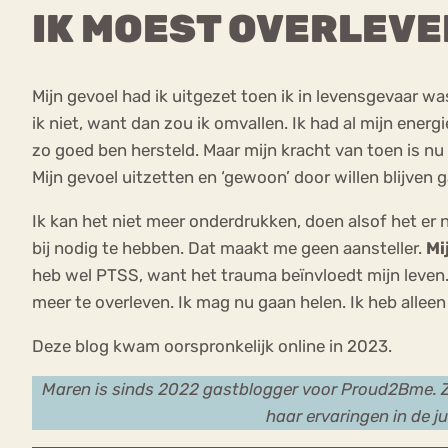
IK MOEST OVERLEVE
Mijn gevoel had ik uitgezet toen ik in levensgevaar w
ik niet, want dan zou ik omvallen. Ik had al mijn ener
zo goed ben hersteld. Maar mijn kracht van toen is nu
Mijn gevoel uitzetten en ‘gewoon’ door willen blijven ga
Ik kan het niet meer onderdrukken, doen alsof het er ni
bij nodig te hebben. Dat maakt me geen aansteller.
Mi
heb wel PTSS, want het trauma beïnvloedt mijn leven. I
meer te overleven. Ik mag nu gaan helen. Ik heb alleen
Deze blog kwam oorspronkelijk online in 2023.
Maren is sinds 2022 gastblogger voor Proud2Bme. Ze
haar ervaringen in de ju