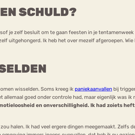
IGEN SCHULD?
Alsof je zelf besluit om te gaan feesten in je tentamenweek
elf uitgehongerd. Ik heb het over mezelf afgeroepen. Wie 
SSELDEN
tomen wisselden. Soms kreeg ik
paniekaanvallen
bij trigge
t allemaal goed onder controle had, maar eigenlijk was ik 
motieloosheid en onverschilligheid. Ik had zoiets hef
t zou halen. Ik had veel ergere dingen meegemaakt. Zelfs
 omgeving immers ineens overvallen, dat heb ik nu gezien