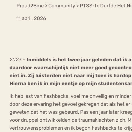
Proud2Bme
>
Community
>
PTSS: Ik Durfde Het Nie
11 april, 2026
VEEL GEZOCHTE TERMEN
Eetstoorni
Boulimia Nervosa
2023
–
Inmiddels is het twee jaar geleden dat ik
Orthorexia
Afvallen
Angst
daardoor waarschijnlijk niet meer goed gecontrol
niet in. Zij luisterden niet naar mij toen ik hardo
Hierna ben ik in mijn eentje op mijn studentenk
Ik heb last van flashbacks, voel me onveilig en mind
door deze ervaring het gevoel gekregen dat als het er 
geweten dat het was gebeurd. Pas een jaar later kreeg
voor druppel ontwikkelden de traumaklachten zich. Mij
vertrouwensproblemen en ik begon flashbacks te krijge