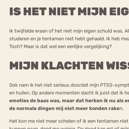
IS HET NIET MIJN E
Ik twijfelde eraan of het niet mijn eigen schuld was. 
studeren en je tentamen niet hebt gehaald. Ik heb mez
Toch? Maar is dat wel een eerlijke vergelijking?
MIJN KLACHTEN WI
Ook nam ik het niet serieus doordat mijn PTSS-symp
en huilen. Op andere momenten dacht ik juist dat ik he
emoties de baas was, maar dat herken ik nu als e
de normale dingen mij niet meer konden rake
n.
Het kon me niet meer schelen of ik een tentamen nie
kunnen gaan, deed me weinig. De dood kan mij of mijn