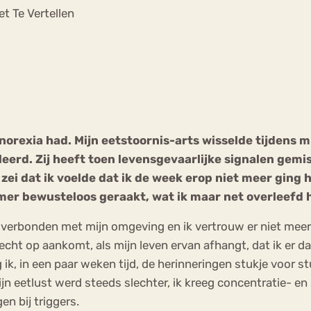
Chat
t Te Vertellen
Forum
s
Anorexia Nervosa
Eetbuien
Pi
 anorexia had. Mijn eetstoornis-arts wisselde tijdens
eerd. Zij heeft toen levensgevaarlijke signalen gemi
p zei dat ik voelde dat ik de week erop niet meer ging 
amer bewusteloos geraakt, wat ik maar net overleefd 
er verbonden met mijn omgeving en ik vertrouw er niet meer
echt op aankomt, als mijn leven ervan afhangt, dat ik er da
 ik, in een paar weken tijd, de herinneringen stukje voor 
n eetlust werd steeds slechter, ik kreeg concentratie- en
n bij triggers.