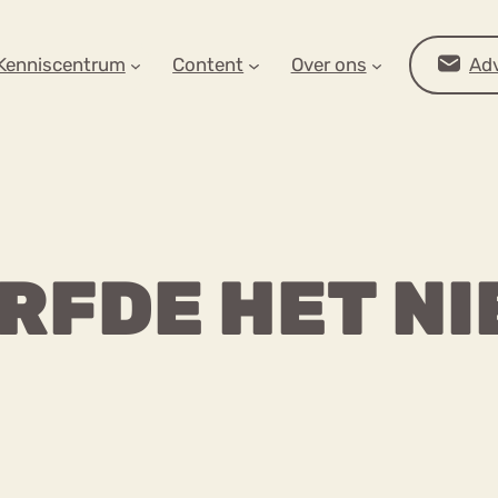
AR OP ZOEK?
Kenniscentrum
Content
Over ons
Adv
URFDE HET NI
Advies