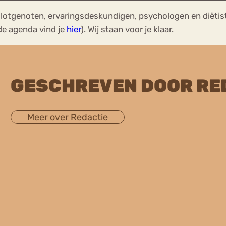
lotgenoten, ervaringsdeskundigen, psychologen en diëtis
de agenda vind je
hier
). Wij staan voor je klaar.
GESCHREVEN DOOR RE
Meer over Redactie