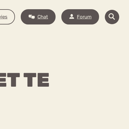
ies
Chat
Forum
ET TE