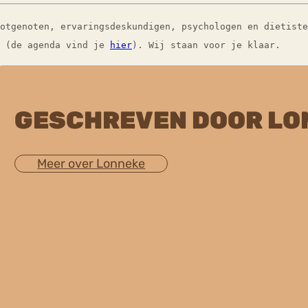
lotgenoten, ervaringsdeskundigen, psychologen en dietist
(de agenda vind je
hier
). Wij staan voor je klaar.
GESCHREVEN DOOR LO
Meer over Lonneke