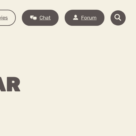
ies
Chat
Forum
AR