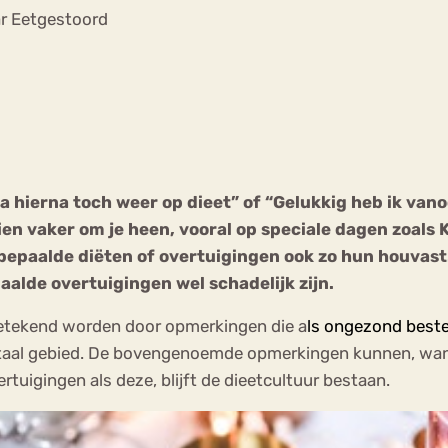
Chat
ar Eetgestoord
Forum
s
Anorexia Nervosa
Eetbuien
Pi
a hierna toch weer op dieet” of “Gelukkig heb ik vano
en vaker om je heen, vooral op speciale dagen zoals 
paalde diëten of overtuigingen ook zo hun houvast. In
alde overtuigingen wel schadelijk zijn.
etekend worden door opmerkingen die a
ls ongezond best
ntaal gebied. De bovengenoemde opmerkingen kunnen, wan
rtuigingen als deze, blijft de dieetcultuur bestaan.