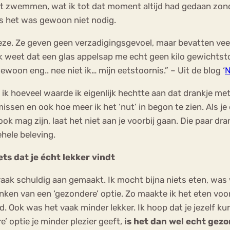
het zwemmen, wat ik tot dat moment altijd had gedaan zond
dus het was gewoon niet nodig.
eze. Ze geven geen verzadigingsgevoel, maar bevatten veel
Ik weet dat een glas appelsap me echt geen kilo gewichtsto
ewoon eng.. nee niet ik… mijn eetstoornis.” – Uit de blog ‘
N
 ik hoeveel waarde ik eigenlijk hechtte aan dat drankje met
sen en ook hoe meer ik het ‘nut’ in begon te zien. Als je dat
k mag zijn, laat het niet aan je voorbij gaan. Die paar dr
hele beleving.
ts dat je écht lekker vindt
k vaak schuldig aan gemaakt. Ik mocht bijna niets eten, w
enken van een ‘gezondere’ optie. Zo maakte ik het eten voor
d. Ook was het vaak minder lekker. Ik hoop dat je jezelf k
’ optie je minder plezier geeft,
is het dan wel echt gez