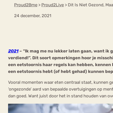
Proud2Bme
>
Proud2Live
>
Dit Is Niet Gezond, Ma
24 december, 2021
VEEL GEZOCHTE TERMEN
Eetstoorni
Boulimia Nervosa
2021
– “Ik mag me nu lekker laten gaan, want ik g
Orthorexia
Afvallen
Angst
verdiend!”. Dit soort opmerkingen hoor je misschi
een eetstoornis haar regels kan hebben, kennen be
een eetstoornis hebt (of hebt gehad) kunnen bepa
Vooral momenten waar eten centraal staat, kunnen g
‘ongezonde’ aard van bepaalde overtuigingen op me
dan goed. Want juist door het in stand houden van ove