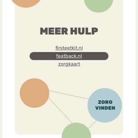
MEER HULP
firsteetkit.nl
featback.nl
zorgkaart