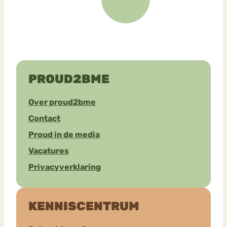
PROUD2BME
Over proud2bme
Contact
Proud in de media
Vacatures
Privacyverklaring
KENNISCENTRUM