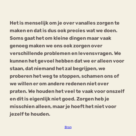
Bouli
Chat
Het is menselijk om je over vanalles zorgen te
mia
Eetstoornis
Anorexia Nervosa
maken en dat is dus ook precies wat we doen.
Nerv
Soms gaat het om kleine dingen maar vaak
osa
Forum
genoeg maken we ons ook zorgen over
Eetbuien
Piekeren
Sport
Trauma
verschillende problemen en levensvragen. We
Orthorexia
Afvallen
Angst
kunnen het gevoel hebben dat we er alleen voor
staan, dat niemand het zal begrijpen, we
proberen het weg te stoppen, schamen ons of
we willen er om andere redenen niet over
praten. We houden het veel te vaak voor onszelf
en dit is eigenlijk niet goed. Zorgen heb je
misschien alleen, maar je hoeft het niet voor
jezelf te houden.
Bron