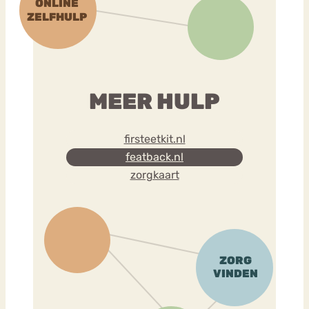
MEER HULP
firsteetkit.nl
featback.nl
zorgkaart