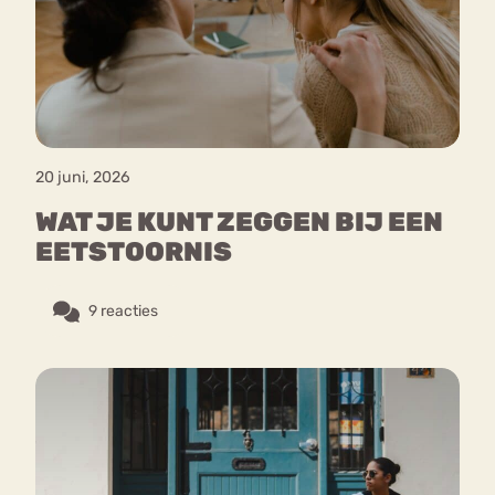
Bouli
Chat
mia
Eetstoornis
Anorexia Nervosa
Nerv
osa
Forum
20 juni, 2026
Eetbuien
Piekeren
Sport
Trauma
WAT JE KUNT ZEGGEN BIJ EEN
Orthorexia
Afvallen
Angst
EETSTOORNIS
9 reacties