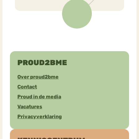
PROUD2BME
Over proud2bme
Contact
Proud in de media
Vacatures
Privacyverklaring