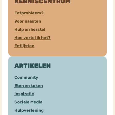
KENNISCENTRUM
Eetprobleem?
Voor naasten
Hulp en herstel
Hoe vertel ik het?
Eetlijsten
ARTIKELEN
Community
Eten en koken
Inspiratie
Sociale Media
Hulpverlening