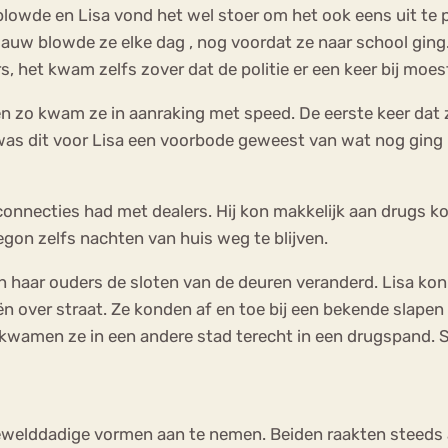
 blowde en Lisa vond het wel stoer om het ook eens uit te 
 gauw blowde ze elke dag , nog voordat ze naar school ging
rs, het kwam zelfs zover dat de politie er een keer bij moe
n en zo kwam ze in aanraking met speed. De eerste keer da
f was dit voor Lisa een voorbode geweest van wat nog ging
onnecties had met dealers. Hij kon makkelijk aan drugs k
begon zelfs nachten van huis weg te blijven.
n haar ouders de sloten van de deuren veranderd. Lisa kon
ver straat. Ze konden af en toe bij een bekende slapen of
ijk kwamen ze in een andere stad terecht in een drugspand. 
elddadige vormen aan te nemen. Beiden raakten steeds ag