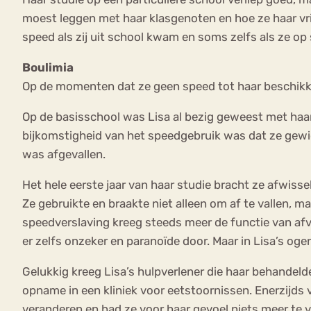
moest leggen met haar klasgenoten en hoe ze haar vri
speed als zij uit school kwam en soms zelfs als ze op
Boulimia
Op de momenten dat ze geen speed tot haar beschikking
Op de basisschool was Lisa al bezig geweest met haar 
bijkomstigheid van het speedgebruik was dat ze gewicht
was afgevallen.
Het hele eerste jaar van haar studie bracht ze afwiss
Ze gebruikte en braakte niet alleen om af te vallen, m
speedverslaving kreeg steeds meer de functie van afva
er zelfs onzeker en paranoïde door. Maar in Lisa’s oge
Gelukkig kreeg Lisa’s hulpverlener die haar behandeld
opname in een kliniek voor eetstoornissen. Enerzijds v
veranderen en had ze voor haar gevoel niets meer te ve