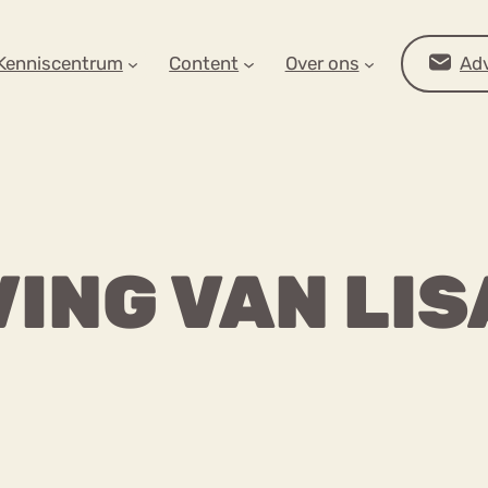
AR OP ZOEK?
Kenniscentrum
Content
Over ons
Adv
ING VAN LIS
Advies