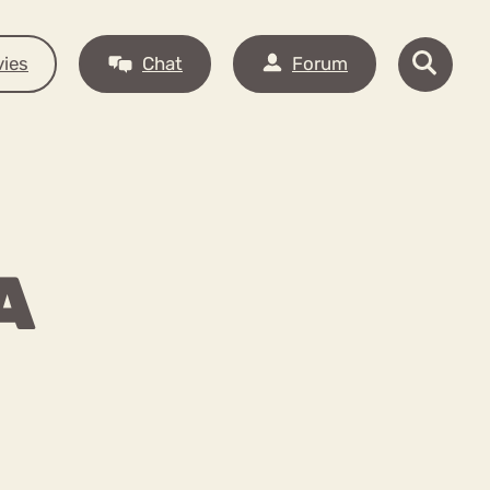
ies
Chat
Forum
A