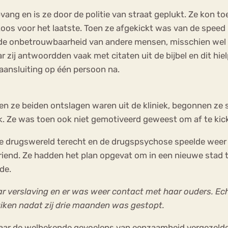
ang en is ze door de politie van straat geplukt. Ze kon 
Ze koos voor het laatste. Toen ze afgekickt was van de spe
de onbetrouwbaarheid van andere mensen, misschien wel n
r zij antwoordden vaak met citaten uit de bijbel en dit hi
aansluiting op één persoon na.
oen ze beiden ontslagen waren uit de kliniek, begonnen ze
niek. Ze was toen ook niet gemotiveerd geweest om af te 
e drugswereld terecht en de drugspsychose speelde weer
 vriend. Ze hadden het plan opgevat om in een nieuwe stad
de.
r verslaving en er was weer contact met haar ouders. Echt
ruiken nadat zij drie maanden was gestopt.
 maar de welbekende gevoelens van eenzaamheid vergezelden