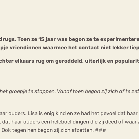
Chat
Forum
t drugs. Toen ze 15 jaar was begon ze te experimente
pje vriendinnen waarmee het contact niet lekker liep
s
Anorexia Nervosa
Eetbuien
Pi
 achter elkaars rug om geroddeld, uiterlijk en populari
et groepje te stappen. Vanaf toen begon zij zich af te zet
r ouders. Lisa is enig kind en ze had het gevoel dat haar 
t dat haar ouders een heleboel dingen die zij deed of waar 
t. Ook tegen hen begon zij zich afzetten. ###