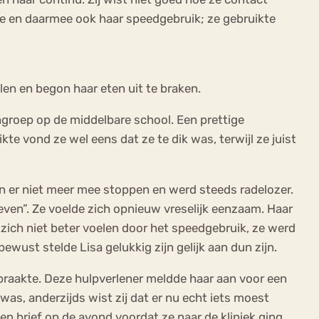
toe en daarmee ook haar speedgebruik; ze gebruikte
len en begon haar eten uit te braken.
ngroep op de middelbare school. Een prettige
te vond ze wel eens dat ze te dik was, terwijl ze juist
on er niet meer mee stoppen en werd steeds radelozer.
leven”. Ze voelde zich opnieuw vreselijk eenzaam. Haar
zich niet beter voelen door het speedgebruik, ze werd
wust stelde Lisa gelukkig zijn gelijk aan dun zijn.
 braakte. Deze hulpverlener meldde haar aan voor een
was, anderzijds wist zij dat er nu echt iets moest
en brief op de avond voordat ze naar de kliniek ging.