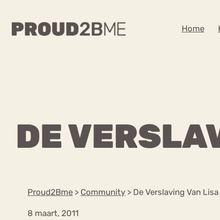
WAAR BEN JE NA
Home
Zoeken
Zoeken
Home
Kenniscentrum
POPULAIRE PAGINA’S
DE VERSLAV
Ga
Content
naar
Over proud2bme
Over ons
de
Contact
inhoud
Proud in de media
Proud2Bme
>
Community
>
De Verslaving Van Lisa
Vacatures
Privacyverklaring
8 maart, 2011