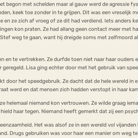
Het begon met schelden maar al gauw werd de agressie fys
den, keek toe zonder in te grijpen. Dit was een vreselijk
ie en ze zich af vroeg of ze dit had verdiend. Iets anders k
ingen kon praten. Ze had allang geen contact meer met ha
Stef weg te gaan, want hij dreigde soms met zelfmoord als
n en te vertrekken. Ze durfde toen niet naar haar ouders e
 geregeld. Lisa ging echter door met het gebruik van spee
t door het speedgebruik. Ze dacht dat de hele wereld in e
praat werd en dat mensen zich hadden verstopt in haar ka
t ze helemaal niemand kon vertrouwen. Ze wilde graag iem
 hield haar tegen. Niemand heeft gemerkt dat zij een psyc
enzaamheid. Het was alsof ze in een wereld vol vijanden l
nd. Drugs gebruiken was voor haar een manier om weg te 