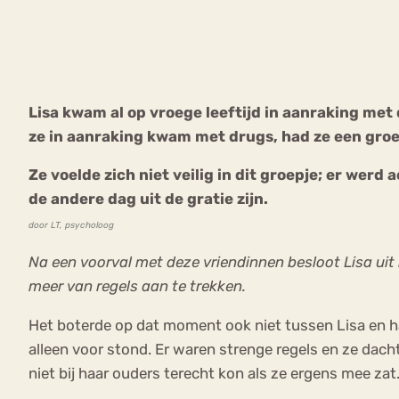
VEEL GEZOCHTE TERMEN
Lisa kwam al op vroege leeftijd in aanraking me
ze in aanraking kwam met drugs, had ze een groe
Eetstoorni
Boulimia Nervosa
Ze voelde zich niet veilig in dit groepje; er werd
Orthorexia
Afvallen
Angst
de andere dag uit de gratie zijn.
door LT, psycholoog
Na een voorval met deze vriendinnen besloot Lisa uit h
meer van regels aan te trekken.
Het boterde op dat moment ook niet tussen Lisa en haa
alleen voor stond. Er waren strenge regels en ze dach
niet bij haar ouders terecht kon als ze ergens mee za