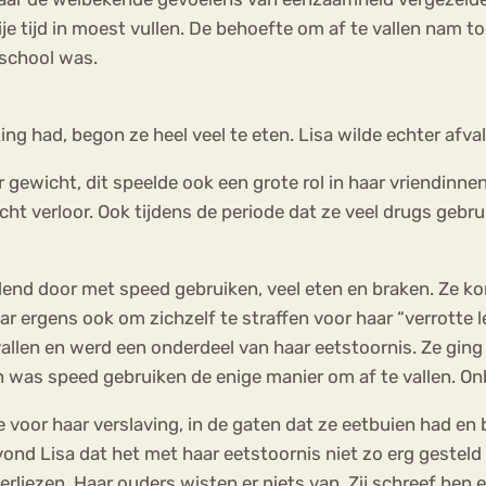
je tijd in moest vullen. De behoefte om af te vallen nam 
 school was.
 had, begon ze heel veel te eten. Lisa wilde echter afval
gewicht, dit speelde ook een grote rol in haar vriendinne
 verloor. Ook tijdens de periode dat ze veel drugs gebruik
elend door met speed gebruiken, veel eten en braken. Ze k
aar ergens ook om zichzelf te straffen voor haar “verrotte 
llen en werd een onderdeel van haar eetstoornis. Ze ging 
n was speed gebruiken de enige manier om af te vallen. Onbe
e voor haar verslaving, in de gaten dat ze eetbuien had en
ond Lisa dat het met haar eetstoornis niet zo erg gesteld 
rliezen. Haar ouders wisten er niets van. Zij schreef hen e