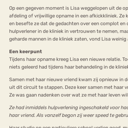
Op een gegeven moment is Lisa weggelopen uit de opv
afdeling of vrijwillige opname in een afkickkliniek. 
en besefte ze dat de gedachten over een complot en 
hulpverlener in de kliniek in vertrouwen te nemen, maa
geharde mannen in de kliniek zaten, vond Lisa weinig 
Een keerpunt
Tijdens haar opname kreeg Lisa een nieuwe relatie. T
niets geleerd had tijdens haar behandeling in de kli
Samen met haar nieuwe vriend kwam zij opnieuw in d
uit dit circuit te stappen. Deze keer samen met haar
Ze was gaan nadenken over wat ze met haar leven wil
Ze had inmiddels hulpverlening ingeschakeld voor haa
haar vriend. Als vanzelf begon zij weer speed te geb
Haar studie op een particuliere school verliep goed,