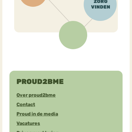
PROUD2BME
Over proud2bme
Contact
Proud in de media
Vacatures