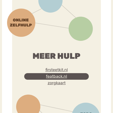
MEER HULP
firsteetkit.nl
featback.nl
zorgkaart