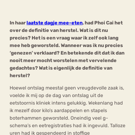
Bouli
Chat
In haar
laatste dagje mee-eten
, had Phoi Cai het
mia
Eetstoornis
Anorexia Nervosa
over de definitie van herstel. Wat is dit nu
Nerv
precies? Het is een vraag waar ik zelf ook lang
osa
Forum
mee heb geworsteld. Wanneer was ik nu precies
Eetbuien
Piekeren
Sport
Trauma
‘genezen’ verklaard? En betekende dit dat ik dan
Orthorexia
Afvallen
Angst
nooit meer mocht worstelen met vervelende
gedachtes? Wat is eigenlijk de definitie van
herstel?
Hoewel ontslag meestal geen vreugdevolle zaak is,
voelde ik mij op de dag van ontslag uit de
eetstoornis kliniek intens gelukkig. Wekenlang had
ik mezelf door kilo’s aardappelen en stapels
boterhammen geworsteld. Oneindig veel g-
schema’s en eetregistraties had ik ingevuld. Talloze
uren had ik gespendeerd in stoffige