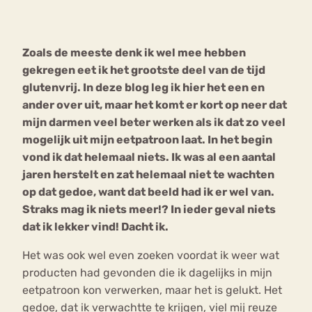
Bouli
Chat
Zoals de meeste denk ik wel mee hebben
mia
Eetstoornis
Anorexia Nervosa
gekregen eet ik het grootste deel van de tijd
Nerv
glutenvrij. In deze blog leg ik hier het een en
osa
Forum
ander over uit, maar het komt er kort op neer dat
Eetbuien
Piekeren
Sport
Trauma
mijn darmen veel beter werken als ik dat zo veel
Orthorexia
Afvallen
Angst
mogelijk uit mijn eetpatroon laat. In het begin
vond ik dat helemaal niets. Ik was al een aantal
jaren herstelt en zat helemaal niet te wachten
op dat gedoe, want dat beeld had ik er wel van.
Straks mag ik niets meer!? In ieder geval niets
dat ik lekker vind! Dacht ik.
Het was ook wel even zoeken voordat ik weer wat
producten had gevonden die ik dagelijks in mijn
eetpatroon kon verwerken, maar het is gelukt. Het
gedoe, dat ik verwachtte te krijgen, viel mij reuze