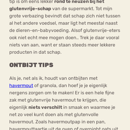
tip is om eens lekker
rond te neuzen bij het
glutenvrije-schap
van de supermarkt. Tot mijn
grote verbazing bevindt dat schap zich niet tussen
al het andere voedsel, maar ligt het meestal naast
de dieren-en-babyvoeding. Alsof glutenvrije-eters
ook niet echt mee mogen doen.. Trek je daar vooral
niets van aan, want er staan steeds meer lekkere
producten in dat schap.
ONTBIJT TIPS
Als je, net als ik, houdt van ontbijten met
havermout
of granola, dan hoef je je eigenlijk
nergens zorgen om te maken! Er is een hele fijne
zak met glutenvrije havermout te krijgen, die
eigenlijk
niets verschilt
in smaak en waarmee je
net zo veel kunt doen als met glutenvolle
havermout. Zoals havermoutpap in een pan,
havermouttaartje uit de oven of overnight oats uit