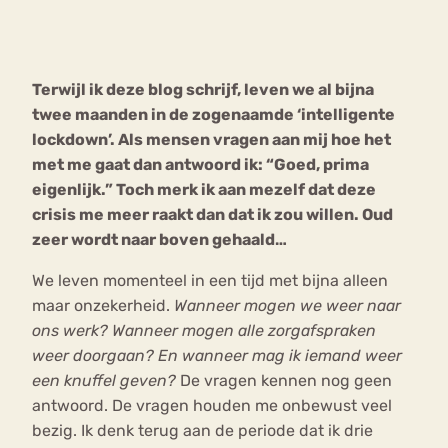
Bouli
Chat
mia
Terwijl ik deze blog schrijf, leven we al bijna
Eetstoornis
Anorexia Nervosa
Nerv
twee maanden in de zogenaamde ‘intelligente
osa
Forum
lockdown’. Als mensen vragen aan mij hoe het
met me gaat dan antwoord ik: “Goed, prima
Eetbuien
Piekeren
Sport
Trauma
eigenlijk.” Toch merk ik aan mezelf dat deze
Orthorexia
Afvallen
Angst
crisis me meer raakt dan dat ik zou willen. Oud
zeer wordt naar boven gehaald…
We leven momenteel in een tijd met bijna alleen
maar onzekerheid.
Wanneer mogen we weer naar
ons werk? Wanneer mogen alle zorgafspraken
weer doorgaan? En wanneer mag ik iemand weer
een knuffel geven?
De vragen kennen nog geen
antwoord. De vragen houden me onbewust veel
bezig. Ik denk terug aan de periode dat ik drie