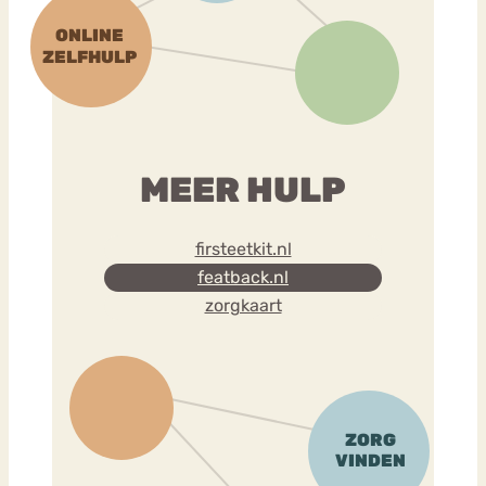
MEER HULP
firsteetkit.nl
featback.nl
zorgkaart