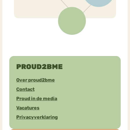
PROUD2BME
Over proud2bme
Contact
Proud in de media
Vacatures
Privacyverklaring